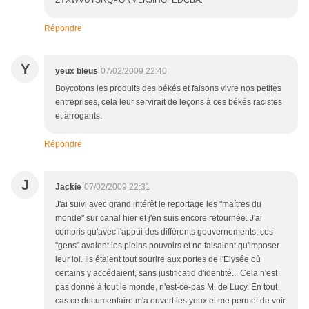
ZYXWVUTSRQPONMLKJIHGFEDCBA.
Répondre
Y
yeux bleus
07/02/2009 22:40
Boycotons les produits des békés et faisons vivre nos petites
entreprises, cela leur servirait de leçons à ces békés racistes
et arrogants.
Répondre
J
Jackie
07/02/2009 22:31
J'ai suivi avec grand intérêt le reportage les "maîtres du
monde" sur canal hier et j'en suis encore retournée. J'ai
compris qu'avec l'appui des différents gouvernements, ces
"gens" avaient les pleins pouvoirs et ne faisaient qu'imposer
leur loi. Ils étaient tout sourire aux portes de l'Elysée où
certains y accédaient, sans justificatid d'identité... Cela n'est
pas donné à tout le monde, n'est-ce-pas M. de Lucy. En tout
cas ce documentaire m'a ouvert les yeux et me permet de voir