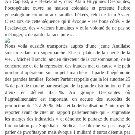
Au Cap Est, à « Békéland », chez Alain Huyghues Despointes,
l’octogénaire ouvre sa maison coloniale et présente l’arbre
généalogique commun aux familles békées, celui de Jean Assier.
C’est lors de cette séquence qu’il évoque « les bons côtés » de
l’esclavage, des « valeurs humaines » et la volonté de ne pas se
mélanger, « de garder la race pure »…
Nous voilà aussitôt transportés auprès d’une jeune Antillaise
smicarde dans un supermarché. Elle se plaint de la cherté de la
vie… Michel Branchi, ancien directeur de la consommation, de la
concurrence et de la répression des fraudes met en cause « le petit
nombre d’opérateurs sur un petit marché ». Il parle d’hégémonie
des grandes familles. Robert Parfait rappelle que la loi autorise 25
% de part de marché par enseigne de la grande distribution et l’un
d’eux en détient 43 %. Au groupe Despointes où
l’agroalimentaire est important, on accuse des surcoûts de
production de 15 à 20 %. Mais et la défiscalisation ? interroge le
reporter avant de citer un rapport parlementaire qui « stigmatise
les marges des industriels » et dénonce le partage du marché de
l’importation par Sogédial et Sodicar. Le film ne va pas jusqu’à
parler de pwofitasyon mais évoque 1 milliard d’euros détenus par