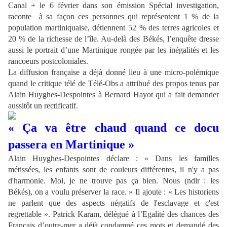
Canal + le 6 février dans son émission Spécial investigation,
raconte à sa façon ces personnes qui représentent 1 % de la
population martiniquaise, détiennent 52 % des terres agricoles et
20 % de la richesse de l’île. Au-delà des Békés, l’enquête dresse
aussi le portrait d’une Martinique rongée par les inégalités et les
rancoeurs postcoloniales.
La diffusion française a déjà donné lieu à une micro-polémique
quand le critique télé de Télé-Obs a attribué des propos tenus par
Alain Huyghes-Despointes à Bernard Hayot qui a fait demander
aussitôt un rectificatif.
« Ça va être chaud quand ce docu
passera en Martinique »
Alain Huyghes-Despointes déclare : « Dans les familles
métissées, les enfants sont de couleurs différentes, il n'y a pas
d'harmonie. Moi, je ne trouve pas ça bien. Nous (ndlr : les
Békés), on a voulu préserver la race. » Il ajoute : « Les historiens
ne parlent que des aspects négatifs de l'esclavage et c'est
regrettable ». Patrick Karam, délégué à l’Egalité des chances des
Français d’outre-mer a déjà condamné ces mots et demandé des