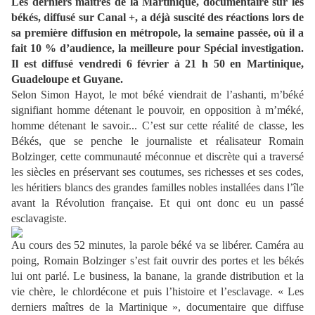
Les derniers maîtres de la Martinique, documentaire sur les
békés, diffusé sur Canal +, a déjà suscité des réactions lors de
sa première diffusion en métropole, la semaine passée, où il a
fait 10 % d’audience, la meilleure pour Spécial investigation.
Il est diffusé vendredi 6 février à 21 h 50 en Martinique,
Guadeloupe et Guyane.
Selon Simon Hayot, le mot béké viendrait de l’ashanti, m’béké
signifiant homme détenant le pouvoir, en opposition à m’méké,
homme détenant le savoir... C’est sur cette réalité de classe, les
Békés, que se penche le journaliste et réalisateur Romain
Bolzinger, cette communauté méconnue et discrète qui a traversé
les siècles en préservant ses coutumes, ses richesses et ses codes,
les héritiers blancs des grandes familles nobles installées dans l’île
avant la Révolution française. Et qui ont donc eu un passé
esclavagiste.
Au cours des 52 minutes, la parole béké va se libérer. Caméra au
poing, Romain Bolzinger s’est fait ouvrir des portes et les békés
lui ont parlé. Le business, la banane, la grande distribution et la
vie chère, le chlordécone et puis l’histoire et l’esclavage. « Les
derniers maîtres de la Martinique », documentaire que diffuse