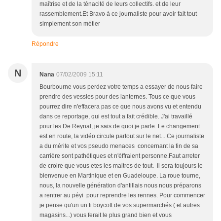
maîtrise et de la ténacité de leurs collectifs. et de leur
rassemblement.Et Bravo à ce journaliste pour avoir fait tout
simplement son métier
Répondre
N
Nana
07/02/2009 15:11
Bourbourne vous perdez votre temps a essayer de nous faire
prendre des vessies pour des lanternes. Tous ce que vous
pourrez dire n'effacera pas ce que nous avons vu et entendu
dans ce reportage, qui est tout a fait crédible. J'ai travaillé
pour les De Reynal, je sais de quoi je parle. Le changement
est en route, la vidéo circule partout sur le net... Ce journaliste
a du mérite et vos pseudo menaces concernant la fin de sa
carrière sont pathétiques et n'éffraient personne.Faut arreter
de croire que vous etes les maitres de tout. Il sera toujours le
bienvenue en Martinique et en Guadeloupe. La roue tourne,
nous, la nouvelle génération d'antillais nous nous préparons
a rentrer au péyi pour reprendre les rennes. Pour commencer
je pense qu'un un ti boycott de vos supermarchés ( et autres
magasins...) vous ferait le plus grand bien et vous