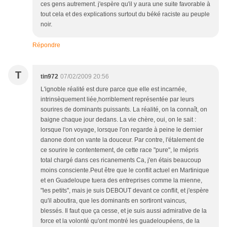
ces gens autrement. j'espère qu'il y aura une suite favorable à
tout cela et des explications surtout du béké raciste au peuple
noir.
Répondre
T
tin972
07/02/2009 20:56
L'ignoble réalité est dure parce que elle est incarnée,
intrinsèquement liée,horriblement représentée par leurs
sourires de dominants puissants. La réalité, on la connaît, on
baigne chaque jour dedans. La vie chère, oui, on le sait :
lorsque l'on voyage, lorsque l'on regarde à peine le dernier
danone dont on vante la douceur. Par contre, l'étalement de
ce sourire le contentement, de cette race "pure", le mépris
total chargé dans ces ricanements Ca, j'en étais beaucoup
moins consciente.Peut être que le conflit actuel en Martinique
et en Guadeloupe tuera des entreprises comme la mienne,
"les petits", mais je suis DEBOUT devant ce conflit, et j'espère
qu'il aboutira, que les dominants en sortiront vaincus,
blessés. Il faut que ça cesse, et je suis aussi admirative de la
force et la volonté qu'ont montré les guadeloupéens, de la