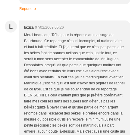
Répondre
L
laziza
07/02/2009 05:26
Merci beaucoup Taïno pour ta réponse au message de
Bourboune. Ce reportage n'est ni incomplet, ni rudimentaire
et tout à fait crédible. Et j'ajouterai que ce n'est pas parce que
les békés font de bonnes actions que cela justifie tout, ce
serait à mon sens accepter le commentaire de Mr Hugues-
Despointes lorsqu'il dit que parce que quelques maitres ont
été bons avec certains de leurs esclaves alors l'esclavage
avait des bienfaits. En tout cas, jeune martiniquaise vivant en
Martinique, j'estime qu'il est bon d'avoir des piqures de rappel
de ce type. Est ce que je me souviendrai de ce reportage
BIEN SUR!!! ET cela d'autant plus que je préfère dorénavant
faire mes courses dans des supers non détenus pas les
békés : quitte à payer cher et qu'une partie de mon argent
retombe dans l'escarcel des békés je préfère encore dans la
mesure du possible qu'ils en recoive le minimum.Juste une
petite précision : les békés sont des martiniquais à part
entière, aucun doute là-dessus. Mais c'est aussi une caste qui