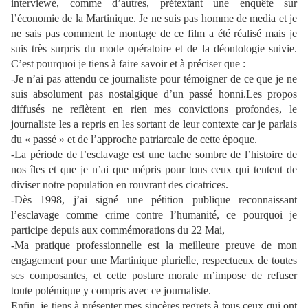
interviewé, comme d’autres, prétextant une enquête sur
l’économie de la Martinique. Je ne suis pas homme de media et je
ne sais pas comment le montage de ce film a été réalisé mais je
suis très surpris du mode opératoire et de la déontologie suivie.
C’est pourquoi je tiens à faire savoir et à préciser que :
-Je n’ai pas attendu ce journaliste pour témoigner de ce que je ne
suis absolument pas nostalgique d’un passé honni.Les propos
diffusés ne reflètent en rien mes convictions profondes, le
journaliste les a repris en les sortant de leur contexte car je parlais
du « passé » et de l’approche patriarcale de cette époque.
-La période de l’esclavage est une tache sombre de l’histoire de
nos îles et que je n’ai que mépris pour tous ceux qui tentent de
diviser notre population en rouvrant des cicatrices.
-Dès 1998, j’ai signé une pétition publique reconnaissant
l’esclavage comme crime contre l’humanité, ce pourquoi je
participe depuis aux commémorations du 22 Mai,
-Ma pratique professionnelle est la meilleure preuve de mon
engagement pour une Martinique plurielle, respectueux de toutes
ses composantes, et cette posture morale m’impose de refuser
toute polémique y compris avec ce journaliste.
Enfin, je tiens à présenter mes sincères regrets à tous ceux qui ont