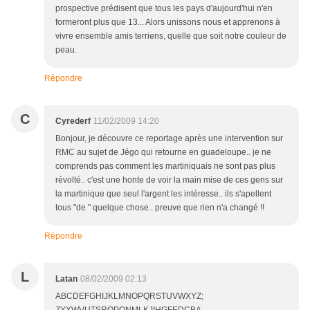
prospective prédisent que tous les pays d'aujourd'hui n'en
formeront plus que 13... Alors unissons nous et apprenons à
vivre ensemble amis terriens, quelle que soit notre couleur de
peau.
Répondre
C
Cyrederf
11/02/2009 14:20
Bonjour, je découvre ce reportage après une intervention sur
RMC au sujet de Jégo qui retourne en guadeloupe.. je ne
comprends pas comment les martiniquais ne sont pas plus
révolté.. c'est une honte de voir la main mise de ces gens sur
la martinique que seul l'argent les intéresse.. ils s'apellent
tous "de " quelque chose.. preuve que rien n'a changé !!
Répondre
L
Latan
08/02/2009 02:13
ABCDEFGHIJKLMNOPQRSTUVWXYZ;