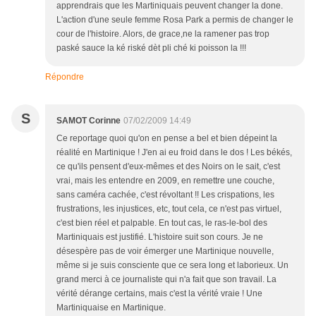
apprendrais que les Martiniquais peuvent changer la done.
L'action d'une seule femme Rosa Park a permis de changer le
cour de l'histoire. Alors, de grace,ne la ramener pas trop
paské sauce la ké riské dèt pli ché ki poisson la !!!
Répondre
S
SAMOT Corinne
07/02/2009 14:49
Ce reportage quoi qu'on en pense a bel et bien dépeint la
réalité en Martinique ! J'en ai eu froid dans le dos ! Les békés,
ce qu'ils pensent d'eux-mêmes et des Noirs on le sait, c'est
vrai, mais les entendre en 2009, en remettre une couche,
sans caméra cachée, c'est révoltant !! Les crispations, les
frustrations, les injustices, etc, tout cela, ce n'est pas virtuel,
c'est bien réel et palpable. En tout cas, le ras-le-bol des
Martiniquais est justifié. L'histoire suit son cours. Je ne
désespère pas de voir émerger une Martinique nouvelle,
même si je suis consciente que ce sera long et laborieux. Un
grand merci à ce journaliste qui n'a fait que son travail. La
vérité dérange certains, mais c'est la vérité vraie ! Une
Martiniquaise en Martinique.