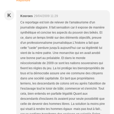
Répondre
K
Kosroes
29/04/2009 11:29
Ce reportage est loin de relever de l'amateurisme d'un
journaliste stagiaire. Il fait sensation car il expose de manière
synthétique et concise les aspects du pouvoir des békés. Et
ce, dans un temps limité sur des éléments objectifs, preuve
d'un professionnalisme journalistique.L'histoire a fait que
cette "caste" perdure jusqu'à aujourd'hui car sa légitimité lui
vient de la mère patrie. Une monarchie qui en avait anobli
une bonne part au préalable. Et dans le monde
néocolonialiste de 2009 ce sont les nations souveraines qui
fixent les règles du jeu. La loi protège les biens/propriétés de
tous et la démocratie assure une vie commune des citoyens
dans une société capitaliste. En tant que propriétaires
terriens, les descendants de colons ont eu après l'abolition de
l'esclavage tout le loisir de bâtir, commercer et s'enrichir. Tout
cela, bien entendu en parfaite légalité.Quant aux
descendants d'esclaves ils avaient pour seule possibilité que
celle de devenir des hommes libres. La solution la moins pire
qui visait à rendre les hommes égaux -mais pas tout à fait-,