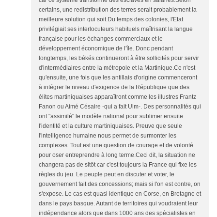
car ce système transforme des esclaves en salariés.Selon
certains, une redistribution des terres serait probablement la
meilleure solution qui soit.Du temps des colonies, l'Etat
privilégiait ses interlocuteurs habituels maîtrisant la langue
française pour les échanges commerciaux et le
développement économique de l'île. Donc pendant
longtemps, les békés continueront à être sollicités pour servir
d'intermédiaires entre la métropole et la Martinique.Ce n'est
qu'ensuite, une fois que les antillais d'origine commenceront
à intégrer le niveau d'exigence de la République que des
élites martiniquaises apparaîtront comme les illustres Frantz
Fanon ou Aimé Césaire -qui a fait Ulm-. Des personnalités qui
ont "assimilé" le modèle national pour sublimer ensuite
l'identité et la culture martiniquaises. Preuve que seule
l'intelligence humaine nous permet de surmonter les
complexes. Tout est une question de courage et de volonté
pour oser entreprendre à long terme.Ceci dit, la situation ne
changera pas de sitôt car c'est toujours la France qui fixe les
règles du jeu. Le peuple peut en discuter et voter, le
gouvernement fait des concessions; mais si l'on est contre, on
s'expose. Le cas est quasi identique en Corse, en Bretagne et
dans le pays basque. Autant de territoires qui voudraient leur
indépendance alors que dans 1000 ans des spécialistes en