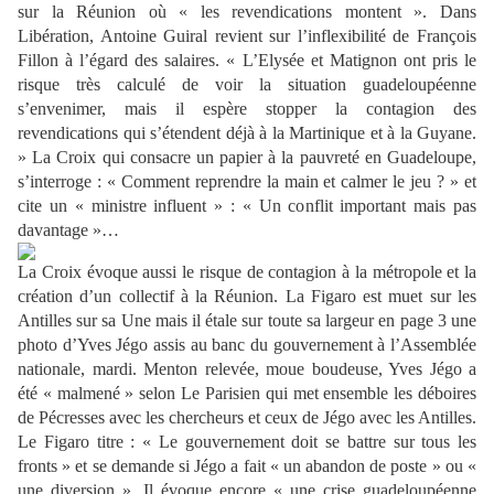
sur la Réunion où « les revendications montent ». Dans
Libération, Antoine Guiral revient sur l’inflexibilité de François
Fillon à l’égard des salaires. « L’Elysée et Matignon ont pris le
risque très calculé de voir la situation guadeloupéenne
s’envenimer, mais il espère stopper la contagion des
revendications qui s’étendent déjà à la Martinique et à la Guyane.
» La Croix qui consacre un papier à la pauvreté en Guadeloupe,
s’interroge : « Comment reprendre la main et calmer le jeu ? » et
cite un « ministre influent » : « Un conflit important mais pas
davantage »…
La Croix évoque aussi le risque de contagion à la métropole et la
création d’un collectif à la Réunion. La Figaro est muet sur les
Antilles sur sa Une mais il étale sur toute sa largeur en page 3 une
photo d’Yves Jégo assis au banc du gouvernement à l’Assemblée
nationale, mardi. Menton relevée, moue boudeuse, Yves Jégo a
été « malmené » selon Le Parisien qui met ensemble les déboires
de Pécresses avec les chercheurs et ceux de Jégo avec les Antilles.
Le Figaro titre : « Le gouvernement doit se battre sur tous les
fronts » et se demande si Jégo a fait « un abandon de poste » ou «
une diversion ». Il évoque encore « une crise guadeloupéenne