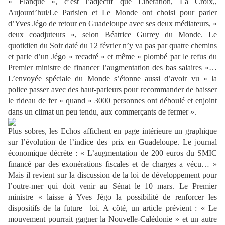
« Flanqué », c’est l’adjectif que Libération, La Croix,,
Aujourd’hui/Le Parisien et Le Monde ont choisi pour parler
d’Yves Jégo de retour en Guadeloupe avec ses deux médiateurs, «
deux coadjuteurs », selon Béatrice Gurrey du Monde. Le
quotidien du Soir daté du 12 février n’y va pas par quatre chemins
et parle d’un Jégo « recadré » et même « plombé par le refus du
Premier ministre de financer l’augmentation des bas salaires »…
L’envoyée spéciale du Monde s’étonne aussi d’avoir vu « la
police passer avec des haut-parleurs pour recommander de baisser
le rideau de fer » quand « 3000 personnes ont déboulé et enjoint
dans un climat un peu tendu, aux commerçants de fermer ».
Plus sobres, les Echos affichent en page intérieure un graphique
sur l’évolution de l’indice des prix en Guadeloupe. Le journal
économique décrète : « L’augmentation de 200 euros du SMIC
financé par des exonérations fiscales et de charges a vécu… »
Mais il revient sur la discussion de la loi de développement pour
l’outre-mer qui doit venir au Sénat le 10 mars. Le Premier
ministre « laisse à Yves Jégo la possibilité de renforcer les
dispositifs de la future loi. A côté, un article prévient : « Le
mouvement pourrait gagner la Nouvelle-Calédonie » et un autre