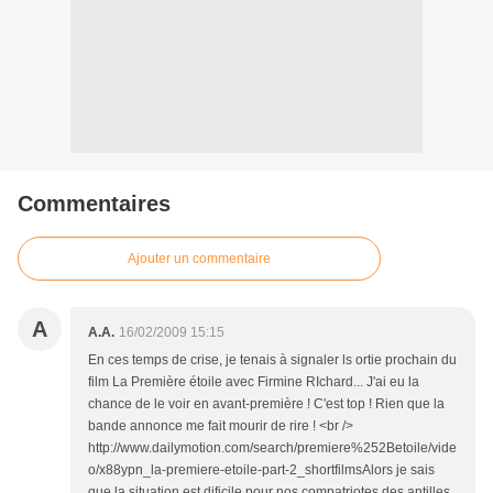
Commentaires
Ajouter un commentaire
A
A.A.
16/02/2009 15:15
En ces temps de crise, je tenais à signaler ls ortie prochain du
film La Première étoile avec Firmine RIchard... J'ai eu la
chance de le voir en avant-première ! C'est top ! Rien que la
bande annonce me fait mourir de rire ! <br />
http://www.dailymotion.com/search/premiere%252Betoile/vide
o/x88ypn_la-premiere-etoile-part-2_shortfilmsAlors je sais
que la situation est dificile pour nos compatriotes des antilles