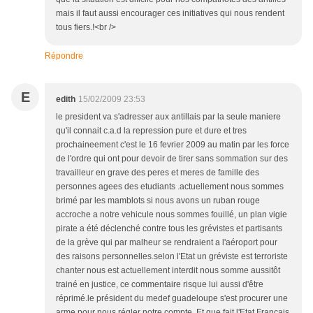
mais il faut aussi encourager ces initiatives qui nous rendent
tous fiers.!<br />
Répondre
E
edith
15/02/2009 23:53
le president va s'adresser aux antillais par la seule maniere
qu'il connait c.a.d la repression pure et dure et tres
prochaineement c'est le 16 fevrier 2009 au matin par les force
de l'ordre qui ont pour devoir de tirer sans sommation sur des
travailleur en grave des peres et meres de famille des
personnes agees des etudiants .actuellement nous sommes
brimé par les mamblots si nous avons un ruban rouge
accroche a notre vehicule nous sommes fouillé, un plan vigie
pirate a été déclenché contre tous les grévistes et partisants
de la grève qui par malheur se rendraient a l'aéroport pour
des raisons personnelles.selon l'Etat un gréviste est terroriste
chanter nous est actuellement interdit nous somme aussitôt
trainé en justice, ce commentaire risque lui aussi d'être
réprimé.le président du medef guadeloupe s'est procurer une
arme pour nous régler notre compte. Et que fait l'Etat Francais