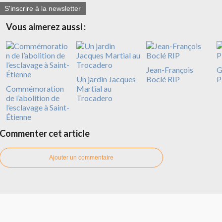
S'inscrire à la newsletter
Vous aimerez aussi :
Jean-François
G
Un jardin Jacques
Boclé RIP
P
Commémoration
Martial au
de l’abolition de
Trocadero
l’esclavage à Saint-
Étienne
Commenter cet article
Ajouter un commentaire