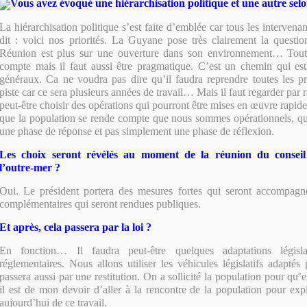
Vous avez évoqué une hiérarchisation politique et une autre selo
La hiérarchisation politique s’est faite d’emblée car tous les intervenan
dit : voici nos priorités. La Guyane pose très clairement la questio
Réunion est plus sur une ouverture dans son environnement… Tout 
compte mais il faut aussi être pragmatique. C’est un chemin qui est
généraux. Ca ne voudra pas dire qu’il faudra reprendre toutes les pr
piste car ce sera plusieurs années de travail… Mais il faut regarder par ra
peut-être choisir des opérations qui pourront être mises en œuvre rapi
que la population se rende compte que nous sommes opérationnels, 
une phase de réponse et pas simplement une phase de réflexion.
Les choix seront révélés au moment de la réunion du conseil 
l’outre-mer ?
Oui. Le président portera des mesures fortes qui seront accompagn
complémentaires qui seront rendues publiques.
Et après, cela passera par la loi ?
En fonction… Il faudra peut-être quelques adaptations législ
réglementaires. Nous allons utiliser les véhicules législatifs adaptés
passera aussi par une restitution. On a sollicité la population pour qu’e
il est de mon devoir d’aller à la rencontre de la population pour expl
aujourd’hui de ce travail.