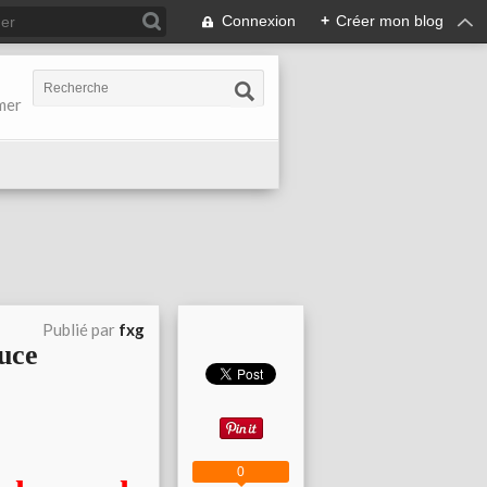
Connexion
+
Créer mon blog
-mer
Publié par
fxg
uce
0