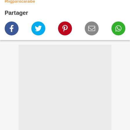
#fxgpariscaraibe
Partager