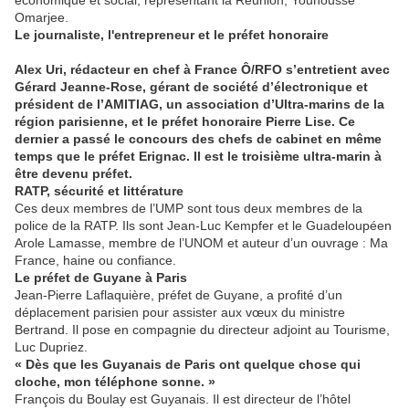
économique et social, représentant la Réunion, Younousse
Omarjee.
Le journaliste, l'entrepreneur et le préfet honoraire
Alex Uri, rédacteur en chef à France Ô/RFO s’entretient avec
Gérard Jeanne-Rose, gérant de société d’électronique et
président de l’AMITIAG, un association d’Ultra-marins de la
région parisienne, et le préfet honoraire Pierre Lise. Ce
dernier a passé le concours des chefs de cabinet en même
temps que le préfet Erignac. Il est le troisième ultra-marin à
être devenu préfet.
RATP, sécurité et littérature
Ces deux membres de l’UMP sont tous deux membres de la
police de la RATP. Ils sont Jean-Luc Kempfer et le Guadeloupéen
Arole Lamasse, membre de l’UNOM et auteur d’un ouvrage : Ma
France, haine ou confiance.
Le préfet de Guyane à Paris
Jean-Pierre Laflaquière, préfet de Guyane, a profité d’un
déplacement parisien pour assister aux vœux du ministre
Bertrand. Il pose en compagnie du directeur adjoint au Tourisme,
Luc Dupriez.
« Dès que les Guyanais de Paris ont quelque chose qui
cloche, mon téléphone sonne. »
François du Boulay est Guyanais. Il est directeur de l’hôtel