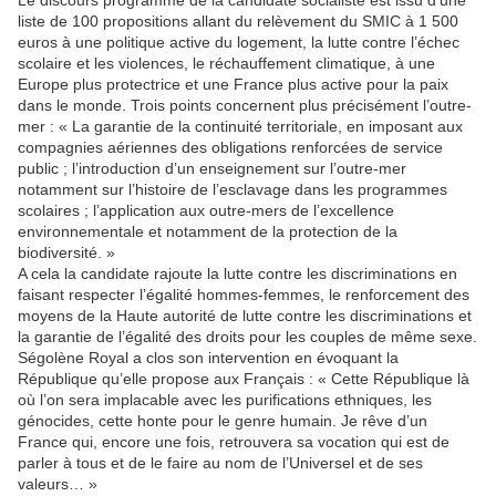
Le discours programme de la candidate socialiste est issu d’une
liste de 100 propositions allant du relèvement du SMIC à 1 500
euros à une politique active du logement, la lutte contre l’échec
scolaire et les violences, le réchauffement climatique, à une
Europe plus protectrice et une France plus active pour la paix
dans le monde. Trois points concernent plus précisément l’outre-
mer : « La garantie de la continuité territoriale, en imposant aux
compagnies aériennes des obligations renforcées de service
public ; l’introduction d’un enseignement sur l’outre-mer
notamment sur l’histoire de l’esclavage dans les programmes
scolaires ; l’application aux outre-mers de l’excellence
environnementale et notamment de la protection de la
biodiversité. »
A cela la candidate rajoute la lutte contre les discriminations en
faisant respecter l’égalité hommes-femmes, le renforcement des
moyens de la Haute autorité de lutte contre les discriminations et
la garantie de l’égalité des droits pour les couples de même sexe.
Ségolène Royal a clos son intervention en évoquant la
République qu’elle propose aux Français : « Cette République là
où l’on sera implacable avec les purifications ethniques, les
génocides, cette honte pour le genre humain. Je rêve d’un
France qui, encore une fois, retrouvera sa vocation qui est de
parler à tous et de le faire au nom de l’Universel et de ses
valeurs… »