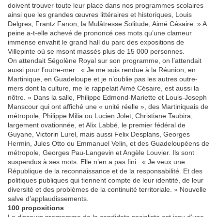
doivent trouver toute leur place dans nos programmes scolaires
ainsi que les grandes œuvres littéraires et historiques, Louis
Delgres, Frantz Fanon, la Mulâtresse Solitude, Aimé Césaire. » A
peine a-t-elle achevé de prononcé ces mots qu’une clameur
immense envahit le grand hall du parc des expositions de
Villepinte où se msont massés plus de 15 000 personnes.
On attendait Ségolène Royal sur son programme, on l’attendait
aussi pour l’outre-mer : « Je me suis rendue à la Réunion, en
Martinique, en Guadeloupe et je n’oublie pas les autres outre-
mers dont la culture, me le rappelait Aimé Césaire, est aussi la
nôtre. » Dans la salle, Philippe Edmond-Mariette et Louis-Joseph
Manscour qui ont affiché une « unité réelle », des Martiniquais de
métropole, Philippe Milia ou Lucien Jolet, Christiane Taubira,
largement ovationnée, et Alix Labbé, le premier fédéral de
Guyane, Victorin Lurel, mais aussi Felix Desplans, Georges
Hermin, Jules Otto ou Emmanuel Velin, et des Guadeloupéens de
métropole, Georges Pau-Langevin et Angèle Louvier. Ils sont
suspendus à ses mots. Elle n’en a pas fini : « Je veux une
République de la reconnaissance et de la responsabilité. Et des
politiques publiques qui tiennent compte de leur identité, de leur
diversité et des problèmes de la continuité territoriale. » Nouvelle
salve d’applaudissements.
100 propositions