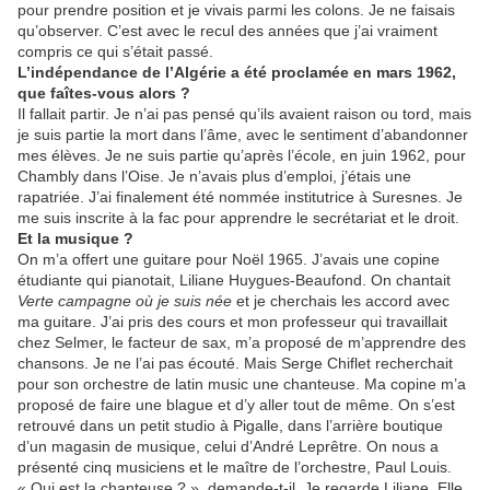
pour prendre position et je vivais parmi les colons. Je ne faisais
qu’observer. C’est avec le recul des années que j’ai vraiment
compris ce qui s’était passé.
L’indépendance de l’Algérie a été proclamée en mars 1962,
que faîtes-vous alors ?
Il fallait partir. Je n’ai pas pensé qu’ils avaient raison ou tord, mais
je suis partie la mort dans l’âme, avec le sentiment d’abandonner
mes élèves. Je ne suis partie qu’après l’école, en juin 1962, pour
Chambly dans l’Oise. Je n’avais plus d’emploi, j’étais une
rapatriée. J’ai finalement été nommée institutrice à Suresnes. Je
me suis inscrite à la fac pour apprendre le secrétariat et le droit.
Et la musique ?
On m’a offert une guitare pour Noël 1965. J’avais une copine
étudiante qui pianotait, Liliane Huygues-Beaufond. On chantait
Verte campagne où je suis née
et je cherchais les accord avec
ma guitare. J’ai pris des cours et mon professeur qui travaillait
chez Selmer, le facteur de sax, m’a proposé de m’apprendre des
chansons. Je ne l’ai pas écouté. Mais Serge Chiflet recherchait
pour son orchestre de latin music une chanteuse. Ma copine m’a
proposé de faire une blague et d’y aller tout de même. On s’est
retrouvé dans un petit studio à Pigalle, dans l’arrière boutique
d’un magasin de musique, celui d’André Leprêtre. On nous a
présenté cinq musiciens et le maître de l’orchestre, Paul Louis.
« Qui est la chanteuse ? », demande-t-il. Je regarde Liliane. Elle