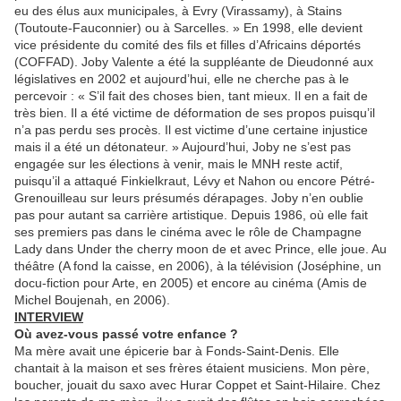
eu des élus aux municipales, à Evry (Virassamy), à Stains
(Toutoute-Fauconnier) ou à Sarcelles. » En 1998, elle devient
vice présidente du comité des fils et filles d’Africains déportés
(COFFAD). Joby Valente a été la suppléante de Dieudonné aux
législatives en 2002 et aujourd’hui, elle ne cherche pas à le
percevoir : « S’il fait des choses bien, tant mieux. Il en a fait de
très bien. Il a été victime de déformation de ses propos puisqu’il
n’a pas perdu ses procès. Il est victime d’une certaine injustice
mais il a été un détonateur. » Aujourd’hui, Joby ne s’est pas
engagée sur les élections à venir, mais le MNH reste actif,
puisqu’il a attaqué Finkielkraut, Lévy et Nahon ou encore Pétré-
Grenouilleau sur leurs présumés dérapages. Joby n’en oublie
pas pour autant sa carrière artistique. Depuis 1986, où elle fait
ses premiers pas dans le cinéma avec le rôle de Champagne
Lady dans Under the cherry moon de et avec Prince, elle joue. Au
théâtre (A fond la caisse, en 2006), à la télévision (Joséphine, un
docu-fiction pour Arte, en 2005) et encore au cinéma (Amis de
Michel Boujenah, en 2006).
INTERVIEW
Où avez-vous passé votre enfance ?
Ma mère avait une épicerie bar à Fonds-Saint-Denis. Elle
chantait à la maison et ses frères étaient musiciens. Mon père,
boucher, jouait du saxo avec Hurar Coppet et Saint-Hilaire. Chez