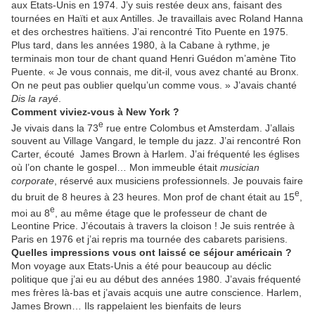
aux Etats-Unis en 1974. J’y suis restée deux ans, faisant des
tournées en Haïti et aux Antilles. Je travaillais avec Roland Hanna
et des orchestres haïtiens. J’ai rencontré Tito Puente en 1975.
Plus tard, dans les années 1980, à la Cabane à rythme, je
terminais mon tour de chant quand Henri Guédon m’amène Tito
Puente. « Je vous connais, me dit-il, vous avez chanté au Bronx.
On ne peut pas oublier quelqu’un comme vous. » J’avais chanté
Dis la rayé
.
Comment viviez-vous à New York ?
e
Je vivais dans la 73
rue entre Colombus et Amsterdam. J’allais
souvent au Village Vangard, le temple du jazz. J’ai rencontré Ron
Carter, écouté
James Brown à Harlem. J’ai fréquenté les églises
où l’on chante le gospel… Mon immeuble était
musician
corporate
, réservé aux musiciens professionnels. Je pouvais faire
e
du bruit de 8 heures à 23 heures. Mon prof de chant était au 15
,
e
moi au 8
, au même étage que le professeur de chant de
Leontine Price. J’écoutais à travers la cloison ! Je suis rentrée à
Paris en 1976 et j’ai repris ma tournée des cabarets parisiens.
Quelles impressions vous ont laissé ce séjour américain ?
Mon voyage aux Etats-Unis a été pour beaucoup au déclic
politique que j’ai eu au début des années 1980. J’avais fréquenté
mes frères là-bas et j’avais acquis une autre conscience.
Harlem,
James Brown…
Ils rappelaient les bienfaits de leurs