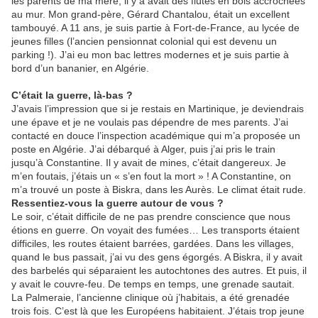
les parents de ma mère, il y a avait des flûtes en bois accrochées
au mur. Mon grand-père, Gérard Chantalou, était un excellent
tambouyé. A 11 ans, je suis partie à Fort-de-France, au lycée de
jeunes filles (l’ancien pensionnat colonial qui est devenu un
parking !). J’ai eu mon bac lettres modernes et je suis partie à
bord d’un bananier, en Algérie.
C’était la guerre, là-bas ?
J’avais l’impression que si je restais en Martinique, je deviendrais
une épave et je ne voulais pas dépendre de mes parents. J’ai
contacté en douce l’inspection académique qui m’a proposée un
poste en Algérie. J’ai débarqué à Alger, puis j’ai pris le train
jusqu’à Constantine. Il y avait de mines, c’était dangereux. Je
m’en foutais, j’étais un « s’en fout la mort » ! A Constantine, on
m’a trouvé un poste à Biskra, dans les Aurès. Le climat était rude.
Ressentiez-vous la guerre autour de vous ?
Le soir, c’était difficile de ne pas prendre conscience que nous
étions en guerre. On voyait des fumées… Les transports étaient
difficiles, les routes étaient barrées, gardées. Dans les villages,
quand le bus passait, j’ai vu des gens égorgés. A Biskra, il y avait
des barbelés qui séparaient les autochtones des autres. Et puis, il
y avait le couvre-feu. De temps en temps, une grenade sautait.
La Palmeraie, l’ancienne clinique où j’habitais, a été grenadée
trois fois. C’est là que les Européens habitaient. J’étais trop jeune