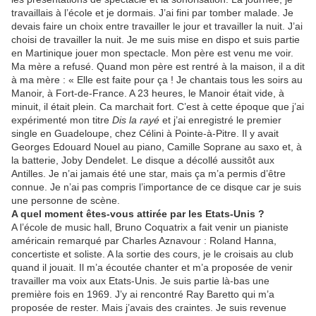
travaillais à l’école et je dormais. J’ai fini par tomber malade. Je
devais faire un choix entre travailler le jour et travailler la nuit. J’ai
choisi de travailler la nuit. Je me suis mise en dispo et suis partie
en Martinique jouer mon spectacle. Mon père est venu me voir.
Ma mère a refusé. Quand mon père est rentré à la maison, il a dit
à ma mère : « Elle est faite pour ça ! Je chantais tous les soirs au
Manoir, à Fort-de-France. A 23 heures, le Manoir était vide, à
minuit, il était plein. Ca marchait fort. C’est à cette époque que j’ai
expérimenté mon titre
Dis la rayé
et j’ai enregistré le premier
single en Guadeloupe, chez Célini à Pointe-à-Pitre. Il y avait
Georges Edouard Nouel au piano, Camille Soprane au saxo et, à
la batterie, Joby Dendelet. Le disque a décollé aussitôt aux
Antilles. Je n’ai jamais été une star, mais ça m’a permis d’être
connue. Je n’ai pas compris l’importance de ce disque car je suis
une personne de scène.
A quel moment êtes-vous attirée par les Etats-Unis ?
A l’école de music hall, Bruno Coquatrix a fait venir un pianiste
américain remarqué par Charles Aznavour : Roland Hanna,
concertiste et soliste. A la sortie des cours, je le croisais au club
quand il jouait. Il m’a écoutée chanter et m’a proposée de venir
travailler ma voix aux Etats-Unis. Je suis partie là-bas une
première fois en 1969. J’y ai rencontré Ray Baretto qui m’a
proposée de rester. Mais j’avais des craintes. Je suis revenue