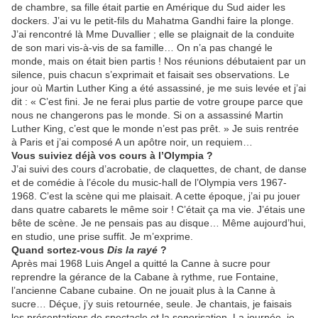
de chambre, sa fille était partie en Amérique du Sud aider les
dockers. J’ai vu le petit-fils du Mahatma Gandhi faire la plonge.
J’ai rencontré là Mme Duvallier ; elle se plaignait de la conduite
de son mari vis-à-vis de sa famille… On n’a pas changé le
monde, mais on était bien partis ! Nos réunions débutaient par un
silence, puis chacun s’exprimait et faisait ses observations. Le
jour où Martin Luther King a été assassiné, je me suis levée et j’ai
dit : « C’est fini. Je ne ferai plus partie de votre groupe parce que
nous ne changerons pas le monde. Si on a assassiné Martin
Luther King, c’est que le monde n’est pas prêt. » Je suis rentrée
à Paris et j’ai composé A un apôtre noir, un requiem…
Vous suiviez déjà vos cours à l’Olympia ?
J’ai suivi des cours d’acrobatie, de claquettes, de chant, de danse
et de comédie à l’école du music-hall de l’Olympia vers 1967-
1968. C’est la scène qui me plaisait. A cette époque, j’ai pu jouer
dans quatre cabarets le même soir ! C’était ça ma vie. J’étais une
bête de scène. Je ne pensais pas au disque… Même aujourd’hui,
en studio, une prise suffit. Je m’exprime.
Quand sortez-vous
Dis la rayé
?
Après mai 1968 Luis Angel a quitté la Canne à sucre pour
reprendre la gérance de la Cabane à rythme, rue Fontaine,
l’ancienne Cabane cubaine. On ne jouait plus à la Canne à
sucre… Déçue, j’y suis retournée, seule. Je chantais, je faisais
les présentations de spectacle et la sonorisation. La journée, je