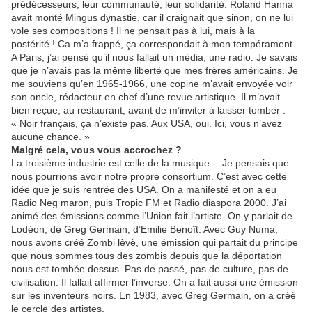
prédécesseurs, leur communauté, leur solidarité. Roland Hanna
avait monté Mingus dynastie, car il craignait que sinon, on ne lui
vole ses compositions ! Il ne pensait pas à lui, mais à la
postérité ! Ca m’a frappé, ça correspondait à mon tempérament.
A Paris, j’ai pensé qu’il nous fallait un média, une radio. Je savais
que je n’avais pas la même liberté que mes frères américains. Je
me souviens qu’en 1965-1966, une copine m’avait envoyée voir
son oncle, rédacteur en chef d’une revue artistique. Il m’avait
bien reçue, au restaurant, avant de m’inviter à laisser tomber :
« Noir français, ça n’existe pas. Aux USA, oui. Ici, vous n’avez
aucune chance. »
Malgré cela, vous vous accrochez ?
La troisième industrie est celle de la musique… Je pensais que
nous pourrions avoir notre propre consortium. C’est avec cette
idée que je suis rentrée des USA. On a manifesté et on a eu
Radio Neg maron, puis Tropic FM et Radio diaspora 2000. J’ai
animé des émissions comme l’Union fait l’artiste. On y parlait de
Lodéon, de Greg Germain, d’Emilie Benoît. Avec Guy Numa,
nous avons créé Zombi lèvè, une émission qui partait du principe
que nous sommes tous des zombis depuis que la déportation
nous est tombée dessus. Pas de passé, pas de culture, pas de
civilisation. Il fallait affirmer l’inverse. On a fait aussi une émission
sur les inventeurs noirs. En 1983, avec Greg Germain, on a créé
le cercle des artistes.