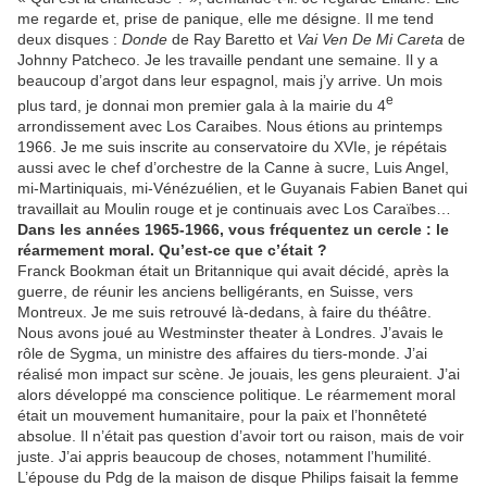
me regarde et, prise de panique, elle me désigne. Il me tend
deux disques :
Donde
de Ray Baretto et
Vai Ven De Mi Careta
de
Johnny Patcheco. Je les travaille pendant une semaine. Il y a
beaucoup d’argot dans leur espagnol, mais j’y arrive. Un mois
e
plus tard, je donnai mon premier gala à la mairie du 4
arrondissement avec Los Caraibes. Nous étions au printemps
1966. Je me suis inscrite au conservatoire du XVIe, je répétais
aussi avec le chef d’orchestre de la Canne à sucre, Luis Angel,
mi-Martiniquais, mi-Vénézuélien, et le Guyanais Fabien Banet qui
travaillait au Moulin rouge et je continuais avec Los Caraïbes…
Dans les années 1965-1966, vous fréquentez un cercle : le
réarmement moral. Qu’est-ce que c’était ?
Franck Bookman était un Britannique qui avait décidé, après la
guerre, de réunir les anciens belligérants, en Suisse, vers
Montreux. Je me suis retrouvé là-dedans, à faire du théâtre.
Nous avons joué au Westminster theater à Londres. J’avais le
rôle de Sygma, un ministre des affaires du tiers-monde. J’ai
réalisé mon impact sur scène. Je jouais, les gens pleuraient. J’ai
alors développé ma conscience politique. Le réarmement moral
était un mouvement humanitaire, pour la paix et l’honnêteté
absolue. Il n’était pas question d’avoir tort ou raison, mais de voir
juste. J’ai appris beaucoup de choses, notamment l’humilité.
L’épouse du Pdg de la maison de disque Philips faisait la femme