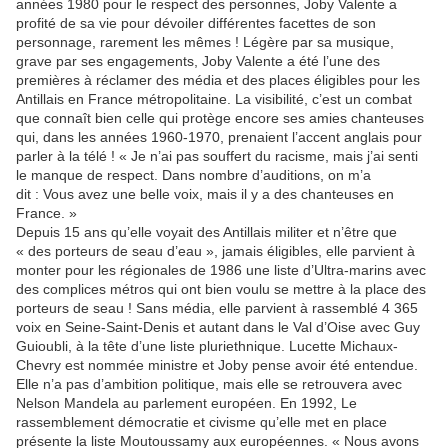
années 1980 pour le respect des personnes, Joby Valente a
profité de sa vie pour dévoiler différentes facettes de son
personnage, rarement les mêmes ! Légère par sa musique,
grave par ses engagements, Joby Valente a été l’une des
premières à réclamer des média et des places éligibles pour les
Antillais en France métropolitaine. La visibilité, c’est un combat
que connaît bien celle qui protège encore ses amies chanteuses
qui, dans les années 1960-1970, prenaient l’accent anglais pour
parler à la télé ! « Je n’ai pas souffert du racisme, mais j’ai senti
le manque de respect. Dans nombre d’auditions, on m’a
dit : Vous avez une belle voix, mais il y a des chanteuses en
France. »
Depuis 15 ans qu’elle voyait des Antillais militer et n’être que
« des porteurs de seau d’eau », jamais éligibles, elle parvient à
monter pour les régionales de 1986 une liste d’Ultra-marins avec
des complices métros qui ont bien voulu se mettre à la place des
porteurs de seau ! Sans média, elle parvient à rassemblé 4 365
voix en Seine-Saint-Denis et autant dans le Val d’Oise avec Guy
Guioubli, à la tête d’une liste pluriethnique. Lucette Michaux-
Chevry est nommée ministre et Joby pense avoir été entendue.
Elle n’a pas d’ambition politique, mais elle se retrouvera avec
Nelson Mandela au parlement européen. En 1992, Le
rassemblement démocratie et civisme qu’elle met en place
présente la liste Moutoussamy aux européennes. « Nous avons