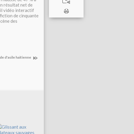
n résultat net de
l vidéo interactif
fiction de cinquante
scène des
e d'asile haitienne