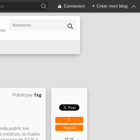
Connexion
+
Créer mon blog
-mer
Publié par
fxg
0
endu public ses
Repost
 création, la chaîne
en hausse de 47 % à