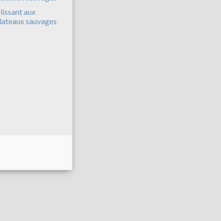
lissant aux
lateaux sauvages