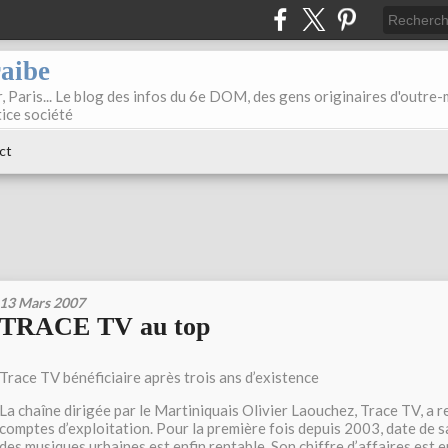
raibe
, Paris... Le blog des infos du 6e DOM, des gens originaires d'outre
tice société
ct
13 Mars 2007
TRACE TV au top
Trace TV bénéficiaire après trois ans d’existence
La chaîne dirigée par le Martiniquais Olivier Laouchez, Trace TV, a r
comptes d’exploitation. Pour la première fois depuis 2003, date de sa
des musiques urbaines est enfin rentable. Son chiffre d’affaires est 