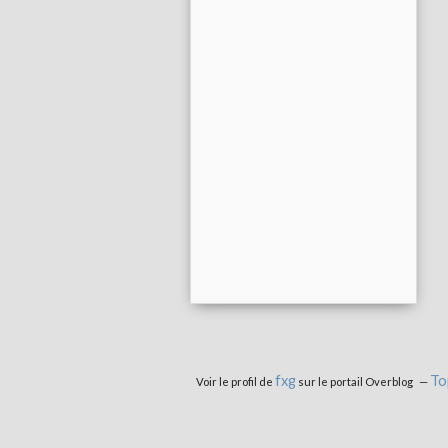
fxg
To
Voir le profil de
sur le portail Overblog