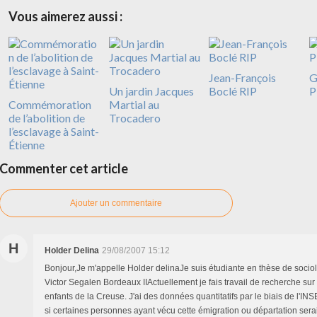
Vous aimerez aussi :
Jean-François
G
Un jardin Jacques
Boclé RIP
P
Commémoration
Martial au
de l’abolition de
Trocadero
l’esclavage à Saint-
Étienne
Commenter cet article
Ajouter un commentaire
H
Holder Delina
29/08/2007 15:12
Bonjour,Je m'appelle Holder delinaJe suis étudiante en thèse de sociolo
Victor Segalen Bordeaux IIActuellement je fais travail de recherche su
enfants de la Creuse. J'ai des données quantitatifs par le biais de l'INS
si certaines personnes ayant vécu cette émigration ou départation sera