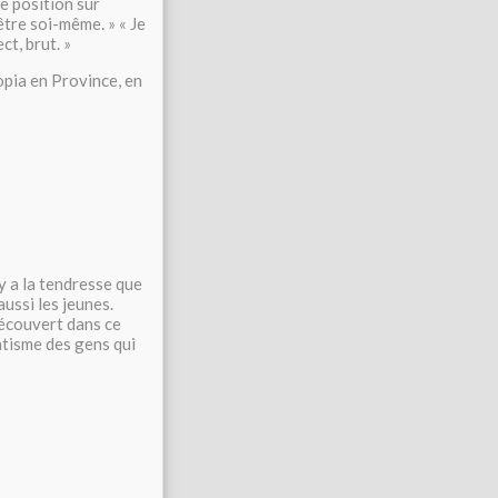
de position sur
 être soi-même. » « Je
ct, brut. »
topia en Province, en
l y a la tendresse que
aussi les jeunes.
 découvert dans ce
matisme des gens qui