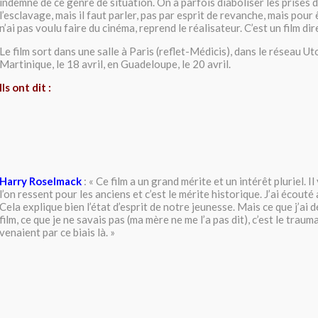
indemne de ce genre de situation. On a parfois diaboliser les prises 
l’esclavage, mais il faut parler, pas par esprit de revanche, mais pour
n’ai pas voulu faire du cinéma, reprend le réalisateur. C’est un film dire
Le film sort dans une salle à Paris (reflet-Médicis), dans le réseau U
Martinique, le 18 avril, en Guadeloupe, le 20 avril.
Ils ont dit :
Harry Roselmack
: « Ce film a un grand mérite et un intérêt pluriel. I
l’on ressent pour les anciens et c’est le mérite historique. J’ai écouté 
Cela explique bien l’état d’esprit de notre jeunesse. Mais ce que j’ai
film, ce que je ne savais pas (ma mère ne me l’a pas dit), c’est le trau
venaient par ce biais là. »