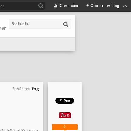
Connexion
+
Créer mon blog
-mer
Publié par
fxg
0
is, Michel Reinette,