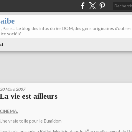
raibe
, Paris... Le blog des infos du 6e DOM, des gens originaires d'outre
tice société
ct
30 Mars 2007
La vie est ailleurs
CINEMA.
Une vraie toile pour le Bumidom
e
Jeudi soir, au cinéma Reflet Médicis, dans le 5
arrondissement de Par