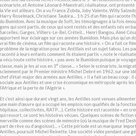
scénariste, et Antoine Léonard-Maestrati, réalisateur, ont présenté
la Vie est ailleurs.
On a vu France Zobda, Joby Valente, Willy Salzedo
Harry Roselmack, Christiane Taubira…
1 h 25 d’un film qui raconte l
du Bumidom. Avec la musique de Soft, les témoignages à la fois émou
gens qui sont partis, de ceux qui sont restés et des enfants nés en ba
Sarcelles, Garges, Villiers-Le-Bel, Créteil… Henri Bangou, Aimé Césai
apportent leur éclairage sur ces années Bumidom. Mais plus qu’un do
vrai film de cinéma, un film qui raconte une histoire. « On a fait ce fil
problème de la migration pour les Antillais est un sujet tabou. Les pa
raconté à leurs enfants comment ils étaient partis », note le réalisat
a vécu toute cette histoire, « pas avec le Bumidom puisque je voyag
e
classe, mais je les ai vus en 3
classe… » Selon le scénariste, la migra
sciemment par le Premier ministre Michel Debré en 1962, sur une id
chef d’état-major des armées aux Antilles. « Il a fait un beau coup : il
sociale aux Antilles et une crise économique en métropole après les 
l’Afrique et la perte de l’Algérie ».
Et c’est ainsi que durant vingt ans, les Antilles sont venues alimenter
une main d’œuvre qui a occupé les emplois non qualifiés de la fonctio
hôpitaux, collectivités, RATP…). Cette histoire est racontée « en creu
qui ressort, ce sont les histoires vécues. Quelques scènes de fiction 
merveille comme des scènes de mémoire (où la musique de Fred Des
part de rêve ou d’angoisse)… « Cette période est un marqueur importa
Antilles, poursuit Michel Reinette. Une société vidée pendant une g