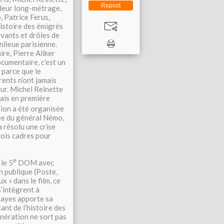
Repost
 leur long-métrage,
, Patrice Ferus,
’histoire des émigrés
vants et drôles de
nlieue parisienne.
re, Pierre Aliker
cumentaire, c’est un
m parce que le
rents n’ont jamais
eur. Michel Reinette
eais en première
tion a été organisée
ée du général Némo,
 a résolu une crise
lois cadres pour
e
 le 5
DOM avec
n publique (Poste,
x » dans le film, ce
s’intègrent à
hayes apporte sa
nt de l’histoire des
énération ne sort pas