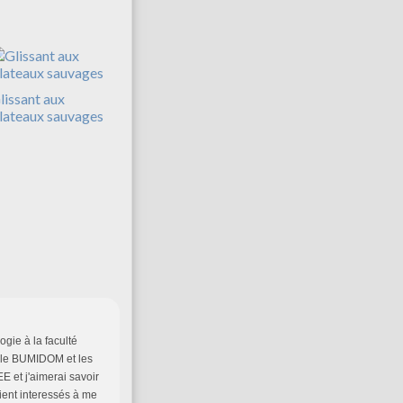
lissant aux
lateaux sauvages
gie à la faculté
r le BUMIDOM et les
EE et j'aimerai savoir
ient interessés à me