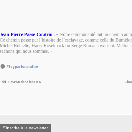
Jean-Pierre Passe-Coutrin
: « Notre communauté fait un chemin autou
Ce chemin passe par l’histoire de l’esclavage, comme celle du Bumid
Michel Reinette, Harry Roselmack ou Serge Romana existent. Mettons-n
sachons qui nous sommes. »
#fxgpariscaraibe
Bayrou dans les DFA
Chan
S'inscrire à la newsletter