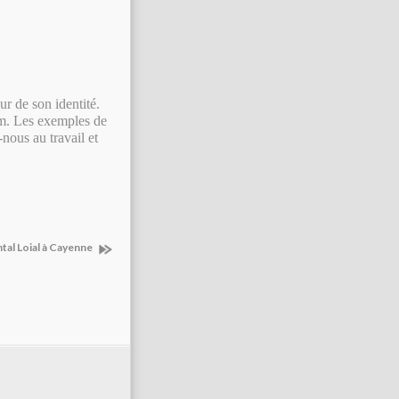
r de son identité.
om. Les exemples de
ous au travail et
tal Loial à Cayenne