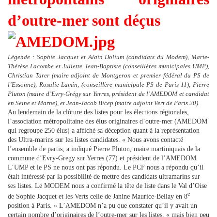
d’outre-mer sont déçus
Légende : Sophie Jacquet et Alain Dolium (candidats du Modem), Marie-
Thérèse Lacombe et Juliette Jean-Baptiste (conseillères municipales UMP),
Christian Tarer (maire adjoint de Montgeron et premier fédéral du PS de
l’Essonne), Rosalie Lamin, (conseillère municipale PS de Paris 11), Pierre
Pluton (maire d’Evry-Grégy sur Yerres, président de l’AMEDOM et candidat
en Seine et Marne), et Jean-Jacob Bicep (maire adjoint Vert de Paris 20).
Au lendemain de la clôture des listes pour les élections régionales,
l’association métropolitaine des élus originaires d’outre-mer (AMEDOM
qui regroupe 250 élus) a affiché sa déception quant à la représentation
des Ultra-marins sur les listes candidates. « Nous avons contacté
l’ensemble de partis, a indiqué Pierre Pluton, maire martiniquais de la
commune d’Evry-Gregy sur Yerres (77) et président de l’AMEDOM.
L’UMP et le PS ne nous ont pas répondu. Le PCF nous a répondu qu’il
était intéressé par la possibilité de mettre des candidats ultramarins sur
ses listes. Le MODEM nous a confirmé la tête de liste dans le Val d’Oise
e
de Sophie Jacquet et les Verts celle de Janine Maurice-Bellay en 8
position à Paris. » L’AMEDOM n’a pu que constater qu’il y avait un
certain nombre d’originaires de l’outre-mer sur les listes, « mais bien peu