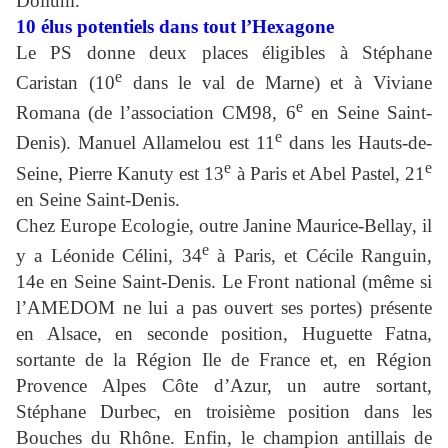
Dolium.
10 élus potentiels dans tout l’Hexagone
Le PS donne deux places éligibles à Stéphane
e
Caristan (10
dans le val de Marne) et à Viviane
e
Romana (de l’association CM98, 6
en Seine Saint-
e
Denis). Manuel Allamelou est 11
dans les Hauts-de-
e
e
Seine, Pierre Kanuty est 13
à Paris et Abel Pastel, 21
en Seine Saint-Denis.
Chez Europe Ecologie, outre Janine Maurice-Bellay, il
e
y a Léonide Célini, 34
à Paris, et Cécile Ranguin,
14e en Seine Saint-Denis. Le Front national (même si
l’AMEDOM ne lui a pas ouvert ses portes) présente
en Alsace, en seconde position, Huguette Fatna,
sortante de la Région Ile de France et, en Région
Provence Alpes Côte d’Azur, un autre sortant,
Stéphane Durbec, en troisième position dans les
Bouches du Rhône. Enfin, le champion antillais de