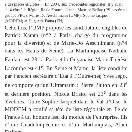
à des places éligibles ». En 2004, aux précédentes régionales, il y avait
eu 4 élus à la Région Ile de France : Janine Maurice Bellay (PS passée au
groupe PRG), Marie-Do Aeschlimann (UMP), Sophie Jacquet
(MODEM) et Huguette Fatna (FN).
Cette fois, l’UMP propose les candidatures éligibles de
Patrick Karam (n°2 à Paris, chargé du programme
pour la diversité) et de Marie-Do Aeschlimann (n°4
dans les Hauts de Seine). La Martiniquaise Nathalie
e
Fanfant est 29
à Paris et la Guyanaise Marie-Thérèse
e
Lacombe est 41
. En Seine et Marne, la liste conduite
par l’ancien secrétaire d’Etat à l’Outre-mer, Yves Jégo,
e
ne comporte qu’un Ultramarin : Pierre Pluton en 23
e
et dernière position. Nicole Bristol est 23
dans les
Yvelines. Outre Sophie Jacquet dans le Val d’Oise, le
MODEM a confié sa tête de liste régionale en Ile de
France à un homme issu du monde de l’entreprise, fils
d’une Guadeloupéenne et d’un Martiniquais, Alain