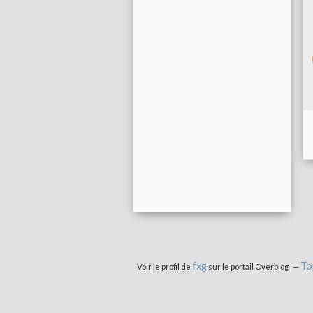
fxg
To
Voir le profil de
sur le portail Overblog