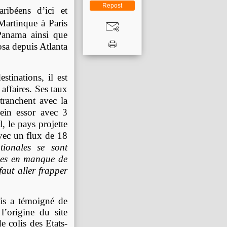
Repost
aribéens d’ici et
 Martinque à Paris
Panama ainsi que
osa depuis Atlanta
tinations, il est
 affaires.
Ses taux
tranchent avec la
ein essor avec 3
l, le pays projette
vec un flux de 18
ionales se sont
mes en manque de
aut aller frapper
nis a témoigné de
l’origine du site
e colis des Etats-