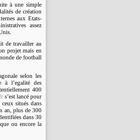
uite à une simple
alités de création
ternes aux Etats-
nistratives assez
Unis.
ait de
travailler au
on projet mais en
 monde de football
agonale
selon les
e à l’egalité des
tentiellement
400
fr
s’est lancé pour
n ceux situés dans
n an, plus de 300
dentifiées dans 30
ique ou encore la