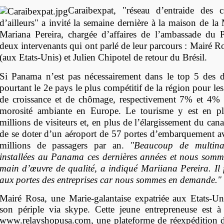
Caraibexpat, "
réseau d’entraide des c
d’ailleurs"
a invité la semaine dernière à la maison de la
Mariana Pereira, chargée d’affaires de l’ambassade du 
deux intervenants qui ont parlé de leur parcours : Mairé R
(aux Etats-Unis) et Julien Chipotel de retour du Brésil.
S
i Panama n’est pas nécessairement dans le top 5 des des
pourtant le 2e pays le plus compétitif de la région pour les
de croissance et de chômage, respectivement 7% et 4%
morosité ambiante en Europe. Le tourisme y est en pl
millions de visiteurs et, en plus de l’élargissement du cana
de se doter d’un aéroport de 57 portes d’embarquement a
millions de passagers par an.
"Beaucoup de multinat
installées au Panama ces dernières années et nous som
main d’œuvre de qualité, a indiqué Mariiana Pereira. Il f
aux portes des entreprises car nous sommes en demande."
Mairé Rosa
, une Marie-galantaise expatriée aux Etats-U
son périple via skype. Cette jeune entrepreneuse est à 
www.relayshopusa.com
,
une plateforme de réexpédition d