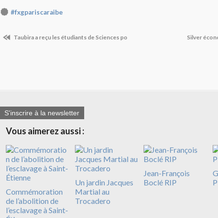
#fxgpariscaraibe
Taubira a reçu les étudiants de Sciences po
Silver éco
S'inscrire à la newsletter
Vous aimerez aussi :
Jean-François
G
Un jardin Jacques
Boclé RIP
P
Commémoration
Martial au
de l’abolition de
Trocadero
l’esclavage à Saint-