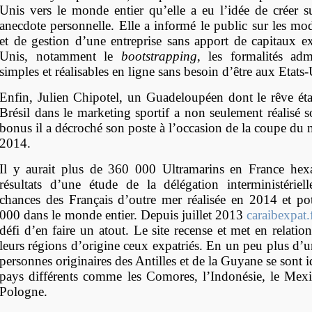
Unis vers le monde entier
qu’elle a eu l’idée de créer s
anecdote personnelle. Elle a informé le public sur les mod
et de gestion d’une entreprise sans apport de capitaux ex
Unis, notamment le
bootstrapping
, les formalités admi
simples et réalisables en ligne sans besoin d’être aux Etats-
Enfin,
Julien Chipotel
, un Guadeloupéen dont le rêve ét
Brésil dans le marketing sportif
a non seulement réalisé s
bonus il a décroché son poste à l’occasion de la coupe du
2014.
I
l y aurait
plus de 360 000 Ultramarins en France hex
résultats d’une étude de la délégation interministériell
chances des Français d’outre mer réalisée en 2014 et po
000 dans le monde entier
. Depuis juillet 2013
caraibexpat.
défi d’en faire un atout.
Le site recense et met en relatio
leurs régions d’origine ceux expatriés.
En un peu plus d’u
personnes originaires des Antilles et de la Guyane se sont i
pays différents comme les Comores, l’Indonésie, le Mex
Pologne.