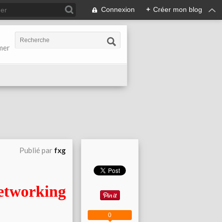
Connexion
+
Créer mon blog
-mer
Publié par
fxg
working
0