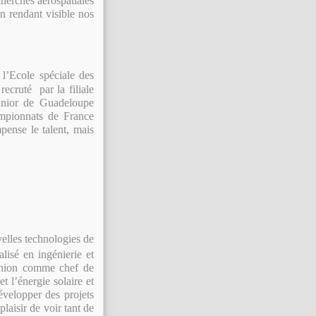
cherches aérospatiales
n rendant visible nos
l’Ecole spéciale des
recruté par la filiale
nior de Guadeloupe
mpionnats de France
pense le talent, mais
elles technologies de
lisé en ingénierie et
éunion comme chef de
t l’énergie solaire et
velopper des projets
plaisir de voir tant de