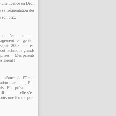
le une licence en Droit
 sa fréquentation des
 son prix.
 de l’école centrale
agement et gestion
Depuis 2008, elle est
port technique grands
prises. « Mes parents
s soient ! »
 diplômée de l’Ecole
ation marketing. Elle
ris. Elle prévoit une
stinction, elle s’est
forte, une femme poto