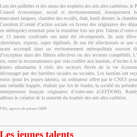
Loin des paillettes et des strass des trophées des arts afro-caribéens, le 
Conseil économique, social et environnemental, ironiquement ba
mauvaises langues, chambre des recalés, était, lundi dernier, la chambr
Casodom (Comité d’action sociale en faveur des originaires des dépa
en métropole) remettait pour la troisième fois ses prix Talents d’outre-
et 13 talents confirmés ont ainsi été récompensés. Ils sont élève o
chercheurs, experts, super diplômés. Ils ont été sélectionnés ur une 
ayant accompli dans un environnement métropolitain souvent dif
d’exception dans des filières sélectives ou des secteurs compétitifs. 
est, outre la reconnaissance que cela confère aux lauréats, d’inciter à t
jeunes ultramarins à visés des secteurs élevés de la vie économi
décourager par des barrières raciales ou sociales. Les lauréats ont r
euros (pour les jeunes talents), un ordinateur offert par le CNES pour
une médaille frappée, réalisée par Art de fondre, la société du présid
entrepreneurs français originaires d’outre-mer (GEFDOM), Rudd
ailleurs le créateur de la statuette du trophée des arts afro-caribéen.
FXG, agence de presse GHM
Les jeunes talents