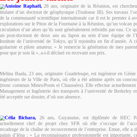
Antoine Raphaël,
28 ans, originaire de la Réunion, est chercheu
titulaire d’un doctorat de géophysique (Toulouse III). Ses travaux l’o
de la communauté scientifique internationale car il est le premier à a
explorations sur le Piton de la Fournaise à la Réunion, qu’un volcan po
circulation d’air alors qu’ils sont généralement refroidis par eau. Ce qu
un post-doctorat de deux ans au Japon au sein d’une équipe de l’
Institute de l’université de Tokyo, qu’il rejoindra en fin d’année. A cô
guitariste et pilote amateur. « Je remercie la génération de mes paren
pour que je sois là », a-t-il déclaré en recevant son prix.
Melina Baala,
23 ans,
originaire Guadeloupe, est ingénieur en Génie
ingénieurs de la Ville de Paris, où elle a été admise après un conco
(tronc commun Mines/Ponts et Chaussées). Elle effectue actuellement
Management et Ingénierie des transports à l’université de Berkeley en
été acceptée sur dossier, d’où son absence.
Célia Bichara,
26 ans, Guyanaise, est diplômée de HEC Par
actuellement chef de projet chez SFR où elle s’occupe de l’a
recadrage de la chaîne de recouvrement de l’entreprise. Emue, elle a d
palais d’Iéna : « La reconnaissance professionnelle est importante, ce