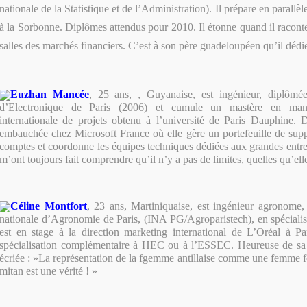
nationale de la Statistique et de l’Administration). Il prépare en parallè
à la Sorbonne. Diplômes attendus pour 2010. Il étonne quand il raconte
salles des marchés financiers. C’est à son père guadeloupéen qu’il dédie
Euzhan Mancée
, 25 ans, , Guyanaise, est ingénieur, diplômée
d’Electronique de Paris (2006) et cumule un mastère en man
internationale de projets obtenu à l’université de Paris Dauphine. 
embauchée chez Microsoft France où elle gère un portefeuille de sup
comptes et coordonne les équipes techniques dédiées aux grandes entre
m’ont toujours fait comprendre qu’il n’y a pas de limites, quelles qu’elle
Céline Montfort
, 23 ans, Martiniquaise, est ingénieur agronome,
nationale d’Agronomie de Paris, (INA PG/Agroparistech), en spécialis
est en stage à la direction marketing international de L’Oréal à Pa
spécialisation complémentaire à HEC ou à l’ESSEC. Heureuse de sa di
écriée : »La représentation de la fgemme antillaise comme une femme 
mitan est une vérité ! »