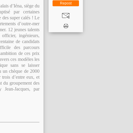
Repost
Palais d’Iéna, siège du
ptisé par certaines
e des super calés ! Le
rtements d’outre-mer
mer. 12 jeunes talents
fficier, ingénieurs,
centaine de candidats
ficile des parcours
L’ambition de ces prix
ravers ces modèles les
que sans se laisser
eçu un chèque de 2000
 trois d’entre eux, et
ent du groupement des
y Jean-Jacques, par