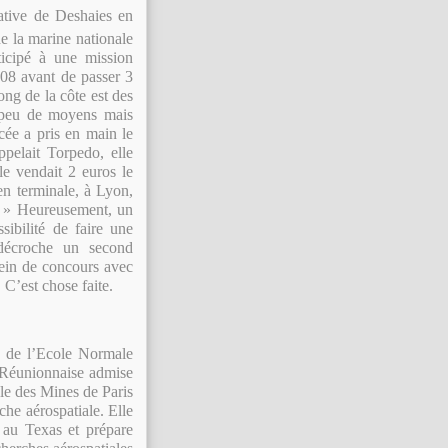
native de Deshaies en
e la marine nationale
rticipé à une mission
08 avant de passer 3
ong de la côte est des
it peu de moyens mais
ée a pris en main le
ppelait Torpedo, elle
e vendait 2 euros le
’en terminale, à Lyon,
e… » Heureusement, un
sibilité de faire une
 décroche un second
plein de concours avec
 C’est chose faite.
e de l’Ecole Normale
e Réunionnaise admise
ole des Mines de Paris
che aérospatiale. Elle
 au Texas et prépare