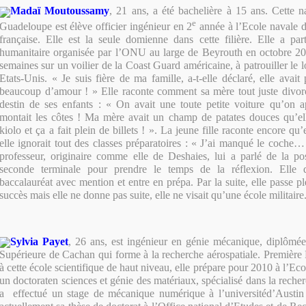
Madaï Moutoussamy
, 21 ans, a été bachelière à 15 ans. Cette 
e
Guadeloupe est élève officier ingénieur en 2
année à l’Ecole navale d
française. Elle est la seule domienne dans cette filière. Elle a pa
humanitaire organisée par l’ONU au large de Beyrouth en octobre 20
semaines sur un voilier de la Coast Guard américaine, à patrouiller le l
Etats-Unis. « Je suis fière de ma famille, a-t-elle déclaré, elle ava
beaucoup d’amour ! » Elle raconte comment sa mère tout juste divorc
destin de ses enfants : « On avait une toute petite voiture qu’on a
montait les côtes ! Ma mère avait un champ de patates douces qu’ell
kiolo et ça a fait plein de billets ! ». La jeune fille raconte encore qu
elle ignorait tout des classes préparatoires : « J’ai manqué le coch
professeur, originaire comme elle de Deshaies, lui a parlé de la pos
seconde terminale pour prendre le temps de la réflexion. Elle
baccalauréat avec mention et entre en prépa. Par la suite, elle passe 
succès mais elle ne donne pas suite, elle ne visait qu’une école militaire.
Sylvia Payet
, 26 ans,
est ingénieur en génie mécanique, diplômé
Supérieure de Cachan qui forme à la recherche aérospatiale. Premièr
à cette école scientifique de haut niveau, elle prépare pour 2010 à l’Ec
un doctorat
en sciences et génie des matériaux, spécialisé dans la recher
a effectué un stage de mécanique numérique à l’université
d’Austin