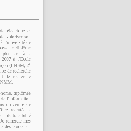
e électrique et
de valoriser son
à l’université de
asse le diplôme
 plus tard, à la
n 2007 à l’Ecole
e
sançon (ENSM, 2
uipe de recherche
nt de recherche
’ESNMM.
ronome, diplômée
 de l’information
ans un centre de
’être recrutée à
ls de traçabilité
« Je remercie mes
re des études en