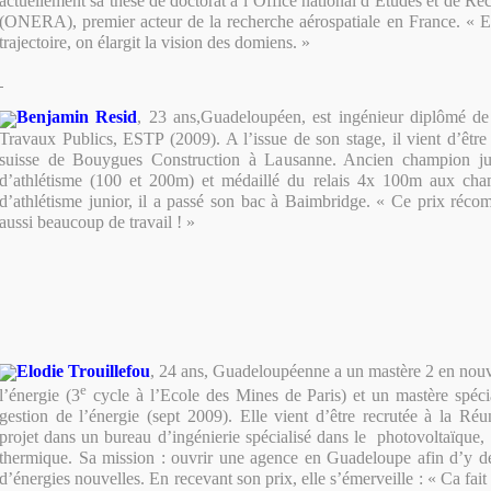
actuellement sa thèse de doctorat à l’Office national d’Etudes et de Re
(ONERA), premier acteur de la recherche aérospatiale en France. « E
trajectoire, on élargit la vision des domiens. »
Benjamin Resid
, 23 ans,
Guadeloupéen, est ingénieur diplômé de 
Travaux Publics
, ESTP (2009). A l’issue de son stage, il vient d’être 
suisse de Bouygues Construction à Lausanne.
Ancien champion ju
d’athlétisme (100 et 200m) et médaillé du relais 4x 100m aux cha
d’athlétisme junior, il a passé son bac à Baimbridge. « Ce prix récom
aussi beaucoup de travail ! »
Elodie Trouillefou
, 24 ans, Guadeloupéenne a un mastère 2 en nouv
e
l’énergie (3
cycle à l’Ecole des Mines de Paris) et un mastère spécia
gestion de l’énergie (sept 2009). Elle vient d’être recrutée à la R
projet dans un bureau d’ingénierie spécialisé dans le photovoltaïque, e
thermique. Sa mission : ouvrir une agence en Guadeloupe afin d’y dé
d’énergies nouvelles. En recevant son prix, elle s’émerveille : « Ca fait 