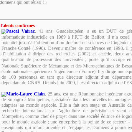
domiens qui ont réussi ! »
Talents confirmés
Pascal Vairac
, 41 ans, Guadeloupéen, a eu un DUT de géni
informatique industrielle en 1989 à l’IUT de Belfort, il n’a cessé 
potentiel jusqu’à l’obtention d’un doctorat en sciences de l’ingénieur 
Franche-Comté (1996). Devenu maître de conférence en 1998, il p
d’habilitation à diriger des recherches (2002) et accède, deux ans
qualification de professeur des universités ; poste qu’il occupe e
Nationale Supérieure de Mécanique et des Microtechniques de Be
école nationale supérieure d’ingénieurs en France). Il y dirige une éq
de 100 personnes en tant que directeur adjoint d’un départeme
dépendant du CNRS. Depuis juin 2009, il est directeur adjoint de l
Marie-Laure Clain
, 25 ans, est une Réunionnaise ingénieur ag
de Supagro à Montpellier, spécialisée dans les nouvelles technologies
adaptées au monde agricole. Elle a fait son stage en Australie d
recherche international sur l’agriculture de précision et vient d
Montpellier, comme chef de projet dans une société éditrice de logicie
pour le monde agricole ; une entreprise à la pointe de ce secteur. 
enseignants qui m’ont orientée et j’engage les Domiens à poursuiv