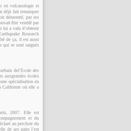
r en volcanologie et
nt déjà fait remarquer
voir démontré, par ses
uvait être ventilé par
i lui a valu d’obtenir
Earthquake Research
té de ça, il est aussi
ts qui se sont saignés
 urbain de
l’Ecole des
urs aux
grandes écoles
une spécialisation en
 Californie où elle a
is, 2007. Elle est
ccompagnement et du
éclaré au perchoir du
lle de ses pairs l’est