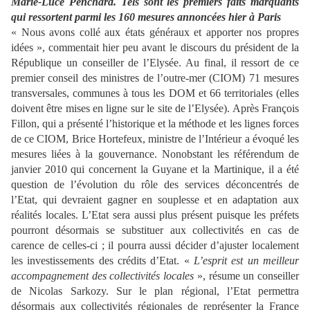
Marie-Luce Penchard. Tels sont les premiers faits marquants
qui ressortent parmi les 160 mesures annoncées hier à Paris
« Nous avons collé aux états généraux et apporter nos propres
idées », commentait hier peu avant le discours du président de la
République un conseiller de l’Elysée. Au final, il ressort de ce
premier conseil des ministres de l’outre-mer (CIOM) 71 mesures
transversales, communes à tous les DOM et 66 territoriales (elles
doivent être mises en ligne sur le site de l’Elysée). Après François
Fillon, qui a présenté l’historique et la méthode et les lignes forces
de ce CIOM, Brice Hortefeux, ministre de l’Intérieur a évoqué les
mesures liées à la gouvernance. Nonobstant les référendum de
janvier 2010 qui concernent la Guyane et la Martinique, il a été
question de l’évolution du rôle des services déconcentrés de
l’Etat, qui devraient gagner en souplesse et en adaptation aux
réalités locales. L’Etat sera aussi plus présent puisque les préfets
pourront désormais se substituer aux collectivités en cas de
carence de celles-ci ; il pourra aussi décider d’ajuster localement
les investissements des crédits d’Etat. «
L’esprit est un meilleur
accompagnement des collectivités locales
», résume un conseiller
de Nicolas Sarkozy. Sur le plan régional, l’Etat permettra
désormais aux collectivités régionales de représenter la France