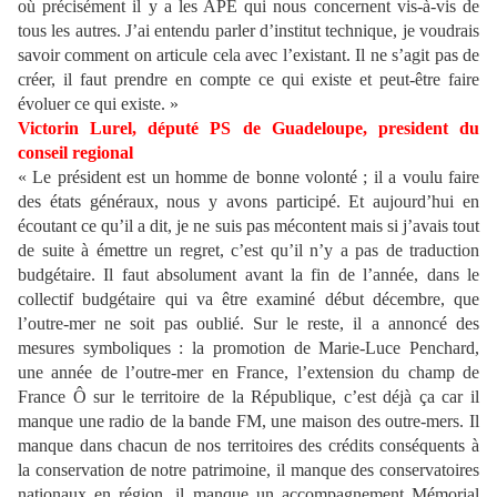
où précisément il y a les APE qui nous concernent vis-à-vis de
tous les autres. J’ai entendu parler d’institut technique, je voudrais
savoir comment on articule cela avec l’existant. Il ne s’agit pas de
créer, il faut prendre en compte ce qui existe et peut-être faire
évoluer ce qui existe. »
Victorin Lurel, député PS de Guadeloupe, president du
conseil regional
« Le président est un homme de bonne volonté ; il a voulu faire
des états généraux, nous y avons participé. Et aujourd’hui en
écoutant ce qu’il a dit, je ne suis pas mécontent mais si j’avais tout
de suite à émettre un regret, c’est qu’il n’y a pas de traduction
budgétaire. Il faut absolument avant la fin de l’année, dans le
collectif budgétaire qui va être examiné début décembre, que
l’outre-mer ne soit pas oublié. Sur le reste, il a annoncé des
mesures symboliques : la promotion de Marie-Luce Penchard,
une année de l’outre-mer en France, l’extension du champ de
France Ô sur le territoire de la République, c’est déjà ça car il
manque une radio de la bande FM, une maison des outre-mers. Il
manque dans chacun de nos territoires des crédits conséquents à
la conservation de notre patrimoine, il manque des conservatoires
nationaux en région, il manque un accompagnement Mémorial