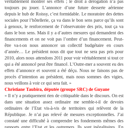
véritablement montrer ses effets ; le droit à dérogation n’a pas
toujours pu jouer. L’annonce d’une future desserte aérienne
depuis le hub de Roissy, c’est formidable. Le moratoire des dettes
sociales pour l’hôtellerie, ça va dans le bon sens parce qu’ils sont
à genoux, le renforcement de l’observatoire des prix, tout ça va
dans le bon sens. Mais il y a d’autres mesures qui demandent des
financements et on ne voit pas l’ombre d’un financement. Peut-
être va-t-on nous annoncer un collectif budgétaire en cours
d’année… Le président nous dit que tout ne sera pas pris pour
2010, alors nous attendons 2011 pour voir véritablement si tout ce
qui a été annoncé peut être financé. L’Outre-mer a souvent eu des
effets d’annonce et souvent a été déçu. Nous ne faisons pas de
procès d’intention au président, mais nous sommes des vigies,
nous veillons à voir ce qui sera fait. »
Christiane Taubira, députée (groupe SRC) de Guyane
« Il n’y a pratiquement rien de critiquable dans le discours. On est
dans une situation assez ordinaire me semble-t-il de devoirs
ordinaires de l’Etat vis-à-vis de territoires qui relèvent de la
République. Je n’ai pas relevé de mesures exceptionnelles. J’ai
constaté une difficulté à comprendre les fondements mêmes des
rapports entre l’Etat et les outremers. Ils sont inégalitaires. En