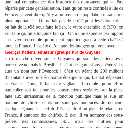
une mal connaissance des histoires des outre-mers qui va être
réparée par cette généralisation. Tant qu’on reste confinés à lIle de
France, ça veut dire qu’il y a un bassin de population ultramarine
plus importante… On ne fait pas de la télé pour les Ultramarins,
on fait de la télé pour faire le lien, le vivre ensemble. A RFO, on
sait faire ça, on a toujours fait ça ! On a une expertise par rapport
à ce vivre ensemble qu’on peut apporter grâce à cette chaîne à
toute la France. J’espère qu’on aura les budgets qui vont avec. »
Georges Patient, sénateur (groupe PS) de Guyane
« Un marché ouvert sur les Guyanes qui sont des partenaires à
notre niveau, mais le Brésil… Il faut des garde-fous, même s’il y
aura un pont sur l’Oyapock ! C’est un géant de 200 millions
d’habitants avec une économie émergente qui, bientôt dépassera
la France. Donc, il faut être vigilant. Il semble qu’un effort
particulier soit fait pour les constructions scolaires, sur la place
faite aux ultramarins de la fonction publique mais je suis un
homme de chiffre et ils ne sont pas annoncés. Je demeure
septique. Quand le chef de l’Etat parle d’un plan de relance en
France, il annonce des chiffres, là rien. Il va nommer des sous-
préfets, des commissaires, ok… mais des chiffres pour
accompagner toutes ces mesures pour le développement