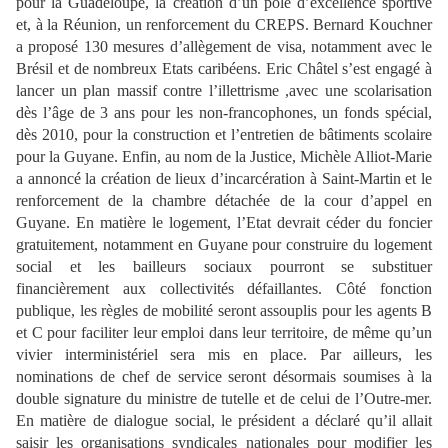
pour la Guadeloupe, la création d’un pôle d’excellence sportive
et, à la Réunion, un renforcement du CREPS. Bernard Kouchner
a proposé 130 mesures d’allègement de visa, notamment avec le
Brésil et de nombreux Etats caribéens. Eric Châtel s’est engagé à
lancer un plan massif contre l’illettrisme ,avec une scolarisation
dès l’âge de 3 ans pour les non-francophones, un fonds spécial,
dès 2010, pour la construction et l’entretien de bâtiments scolaire
pour la Guyane. Enfin, au nom de la Justice, Michèle Alliot-Marie
a annoncé la création de lieux d’incarcération à Saint-Martin et le
renforcement de la chambre détachée de la cour d’appel en
Guyane. En matière le logement, l’Etat devrait céder du foncier
gratuitement, notamment en Guyane pour construire du logement
social et les bailleurs sociaux pourront se substituer
financièrement aux collectivités défaillantes. Côté fonction
publique, les règles de mobilité seront assouplis pour les agents B
et C pour faciliter leur emploi dans leur territoire, de même qu’un
vivier interministériel sera mis en place. Par ailleurs, les
nominations de chef de service seront désormais soumises à la
double signature du ministre de tutelle et de celui de l’Outre-mer.
En matière de dialogue social, le président a déclaré qu’il allait
saisir les organisations syndicales nationales pour modifier les