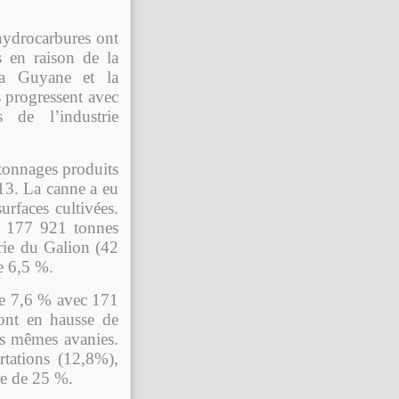
’hydrocarbures ont
 en raison de la
 la Guyane et la
s progressent avec
 de l’industrie
s tonnages produits
13. La canne a eu
rfaces cultivées.
c 177 921 tonnes
erie du Galion (42
e 6,5 %.
 de 7,6 % avec 171
ont en hausse de
es mêmes avanies.
rtations (12,8%),
re de 25 %.