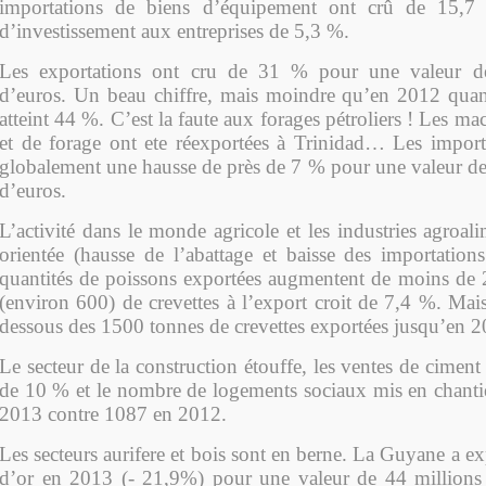
importations de biens d’équipement ont crû de 15,7 
d’investissement aux entreprises de 5,3 %.
Les exportations ont cru de 31 % pour une valeur d
d’euros. Un beau chiffre, mais moindre qu’en 2012 quan
atteint 44 %. C’est la faute aux forages pétroliers ! Les m
et de forage ont ete réexportées à Trinidad… Les impor
globalement une hausse de près de 7 % pour une valeur de
d’euros.
L’activité dans le monde agricole et les industries agroali
orientée (hausse de l’abattage et baisse des importation
quantités de poissons exportées augmentent de moins de 
(environ 600) de crevettes à l’export croit de 7,4 %. Mai
dessous des 1500 tonnes de crevettes exportées jusqu’en 2
Le secteur de la construction étouffe, les ventes de ciment
de 10 % et le nombre de logements sociaux mis en chantie
2013 contre 1087 en 2012.
Les secteurs aurifere et bois sont en berne. La Guyane a e
d’or en 2013 (- 21,9%) pour une valeur de 44 million