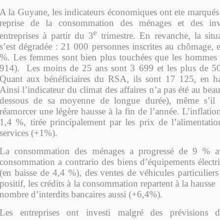
A la Guyane, les indicateurs économiques ont ete marqués 
reprise de la consommation des ménages et des inve
e
entreprises à partir du 3
trimestre. En revanche, la situ
s’est dégradée : 21 000 personnes inscrites au chômage, 
%. Les femmes sont bien plus touchées que les hommes 
914). Les moins de 25 ans sont 3 699 et les plus de 50
Quant aux bénéficiaires du RSA, ils sont 17 125, en h
Ainsi l’indicateur du climat des affaires n’a pas été au bea
dessous de sa moyenne de longue durée), même s’il 
réamorcer une légère hausse à la fin de l’année. L’inflatio
1,4 %, tirée principalement par les prix de l’alimentati
services (+1%).
La consommation des ménages a progressé de 9 % av
consommation a contrario des biens d’équipements électr
(en baisse de 4,4 %), des ventes de véhicules particulie
positif, les crédits à la consommation repartent à la hausse
nombre d’interdits bancaires aussi (+6,4%).
Les entreprises ont investi malgré des prévisions d