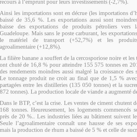
recours à l’emprunt pour leurs investissements (-2,7%).
Ainsi les importations sont en décrue (les importations d
baissé de 35,6 %. Les exportations aussi sont moindres
baisse des exportations de produits pétroliers vers
Guadeloupe. Mais sans le poste carburant, les exportation
le matériel de transport (+52,7%) et les produits
agroalimentaire (+12,8%).
La filière banane a souffert de la cercosporiose noire et le
ont chuté de 16,8 % pour atteindre 155 575 tonnes en 20
des rendements moindres aussi malgré la croissance des su
Le tonnage produit ne croit au final que de 1,5 % ave
partagées entre les distilleries (135 050 tonnes) et la sucr
872 tonnes). La production locale de viande a augmenté d
Dans le BTP, c’est la crise. Les ventes de ciment chutent
168 tonnes. Heureusement, les logements commencés s
près de 20 %.. Les industries liées au bâtiment suivent l
Seule l’agroalimentaire connaît une hausse de ses expo
mais la production de rhum a baissé de 5 % et celle de suc