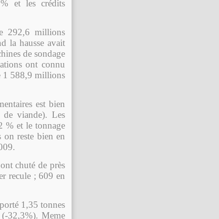
% et les crédits
e 292,6 millions
d la hausse avait
achines de sondage
tations ont connu
 1 588,9 millions
mentaires est bien
s de viande). Les
2 % et le tonnage
s on reste bien en
009.
 ont chuté de près
r recule ; 609 en
xporté 1,35 tonnes
s (-32,3%). Meme