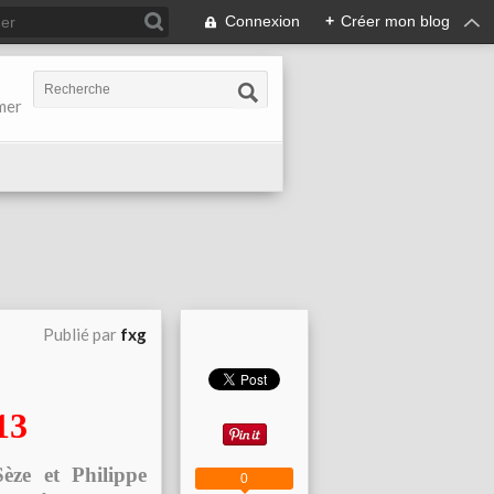
Connexion
+
Créer mon blog
-mer
Publié par
fxg
13
èze et Philippe
0