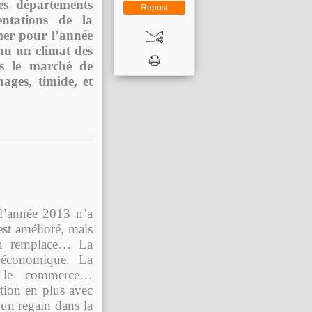
es départements
Repost
entations de la
mer pour l’année
nu un climat des
ais le marché de
ages, timide, et
 l’année 2013 n’a
est amélioré, mais
on remplace… La
é économique. La
P, le commerce…
tion en plus avec
un regain dans la