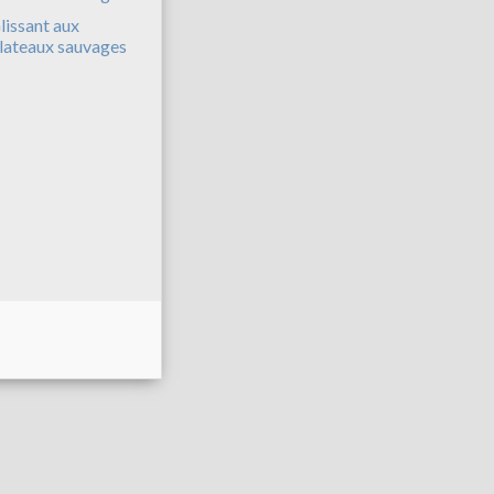
lissant aux
lateaux sauvages