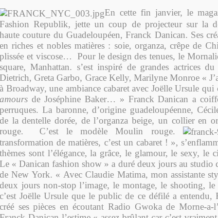
En cette fin janvier, le mag
Fashion Republik, jette un coup de projecteur sur la de
haute couture du Guadeloupéen, Franck Danican. Ses créa
en riches et nobles matières : soie, organza, crêpe de Chi
plissée et viscose… Pour le design des tenues, le Mornali
square, Manhattan. s’est inspiré de grandes actrices d
Dietrich, Greta Garbo, Grace Kelly, Marilyne Monroe « J’
à Broadway, une ambiance cabaret avec Joëlle Ursule qui 
amours
de Joséphine Baker… » Franck Danican a coiff
perruques. La baronne, d’origine guadeloupéenne, Cécil
de la dentelle dorée, de l’organza beige, un collier en o
rouge. C’est le modèle Moulin rouge.
transformation de matières, c’est un cabaret ! », s’enflamm
thèmes sont l’élégance, la grâce, le glamour, le sexy, le 
Le « Danican fashion show » a duré deux jours au studi
de New York. « Avec Claudie Matima, mon assistante stylis
deux jours non-stop l’image, le montage, le shooting, le
c’est Joëlle Ursule que le public de ce défilé a entendu,
créé ses pièces en écoutant Radio Gwoka de Morne-a-l’E
Franck Danican l’estime « assez brûlant car c’est vraimen