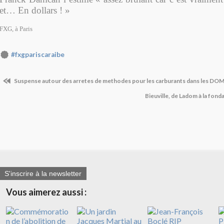
et… En dollars ! »
FXG, à Paris
#fxgpariscaraibe
Suspense autour des arretes de methodes pour les carburants dans les DO
Bieuville, de Ladom à la fon
S'inscrire à la newsletter
Vous aimerez aussi :