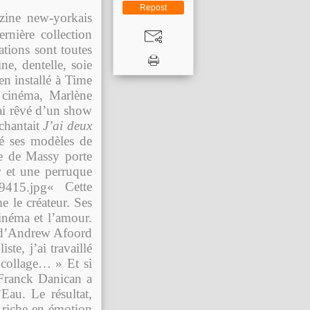
Repost
azine new-yorkais
rnière collection
tions sont toutes
ne, dentelle, soie
en installé à Time
u cinéma, Marlène
ai rêvé d’un show
chantait
J’ai deux
é ses modèles de
e de Massy porte
r et une perruque
« Cette
e le créateur. Ses
cinéma et l’amour.
o d’Andrew Afoord
te, j’ai travaillé
 collage… » Et si
 Franck Danican a
au. Le résultat,
t riche en émotion