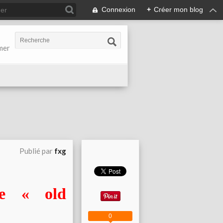
Connexion
+
Créer mon blog
-mer
Publié par
fxg
le « old
0