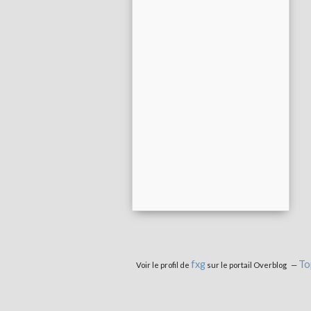
fxg
To
Voir le profil de
sur le portail Overblog