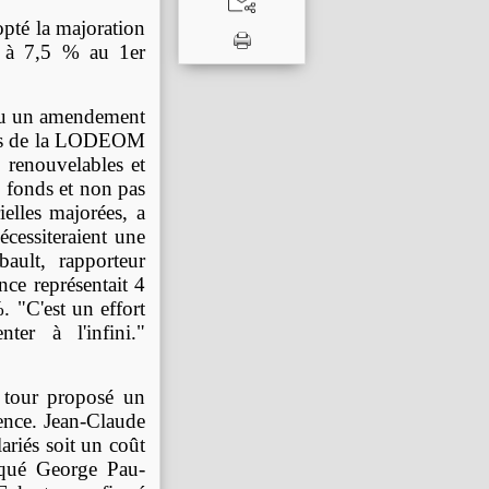
opté la majoration
) à 7,5 % au 1er
du un amendement
ires de la LODEOM
 renouvelables et
s fonds et non pas
ielles majorées, a
écessiteraient une
ault, rapporteur
nce représentait 4
. "C'est un effort
ter à l'infini."
r tour proposé un
ence. Jean-Claude
ariés soit un coût
iqué George Pau-