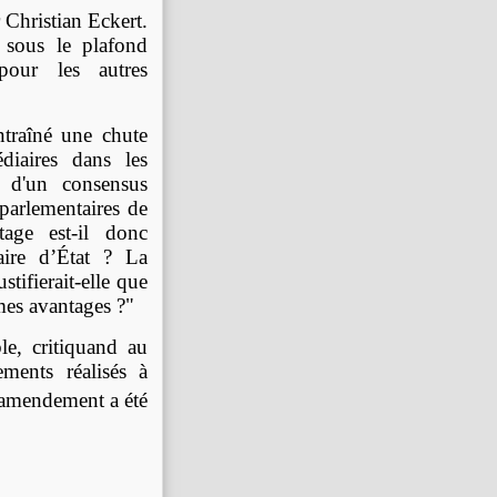
 Christian Eckert.
 sous le plafond
our les autres
ntraîné une chute
diaires dans les
t d'un consensus
 parlementaires de
tage est-il donc
aire d’État ? La
stifierait-elle que
mes avantages ?"
le, critiquand au
ements réalisés à
'amendement a été