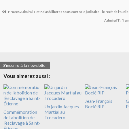
Procès Admiral T et Kalash libérés sous contrôle judicaire - le récit de l'audi
Admiral T : "I 
S'inscrire à la newsletter
Vous aimerez aussi :
Jean-François
G
Un jardin Jacques
Boclé RIP
P
Commémoration
Martial au
de l’abolition de
Trocadero
l’esclavage à Saint-
Étienne