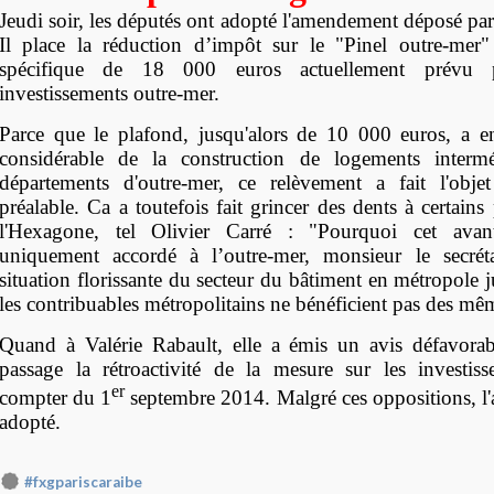
Jeudi soir, les députés ont adopté l'amendement déposé par
Il place la réduction d’impôt sur le "Pinel outre-mer"
spécifique de 18 000 euros actuellement prévu p
investissements outre-mer.
Parce que le plafond, jusqu'alors de 10 000 euros, a e
considérable de la construction de logements intermé
départements d'outre-mer, ce relèvement a fait l'obje
préalable. Ca a toutefois fait grincer des dents à certains
l'Hexagone, tel Olivier Carré : "Pourquoi cet avan
uniquement accordé à l’outre-mer, monsieur le secrét
situation florissante du secteur du bâtiment en métropole ju
les contribuables métropolitains ne bénéficient pas des mê
Quand à Valérie Rabault, elle a émis un avis défavorab
passage la rétroactivité de la mesure sur les investiss
er
compter du 1
septembre 2014. Malgré ces oppositions, l
adopté.
#fxgpariscaraibe