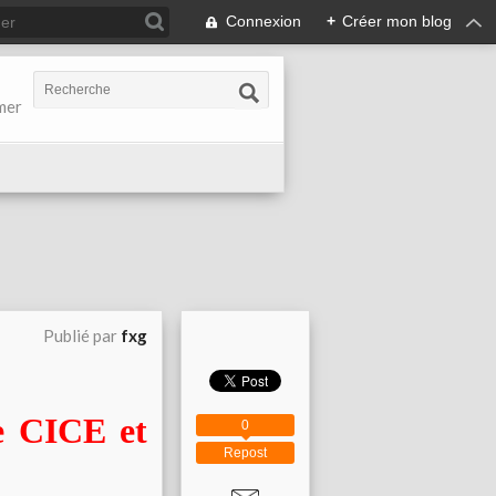
Connexion
+
Créer mon blog
-mer
Publié par
fxg
e CICE et
0
Repost