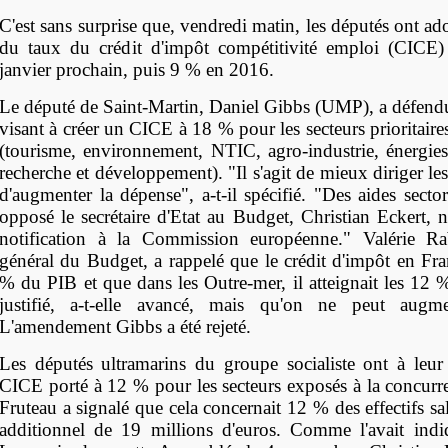
C'est sans surprise que, vendredi matin, les députés ont ad
du taux du crédit d'impôt compétitivité emploi (CICE
janvier prochain, puis 9 % en 2016.
Le député de Saint-Martin, Daniel Gibbs (UMP), a défen
visant à créer un CICE à 18 % pour les secteurs priorita
(tourisme, environnement, NTIC, agro-industrie, énergies
recherche et développement). "Il s'agit de mieux diriger le
d'augmenter la dépense", a-t-il spécifié. "Des aides sector
opposé le secrétaire d'Etat au Budget, Christian Eckert, n
notification à la Commission européenne." Valérie Rab
général du Budget, a rappelé que le crédit d'impôt en Fra
% du PIB et que dans les Outre-mer, il atteignait les 12 %
justifié, a-t-elle avancé, mais qu'on ne peut augmen
L'amendement Gibbs a été rejeté.
Les députés ultramarins du groupe socialiste ont à leu
CICE porté à 12 % pour les secteurs exposés à la concurr
Fruteau a signalé que cela concernait 12 % des effectifs sal
additionnel de 19 millions d'euros. Comme l'avait ind