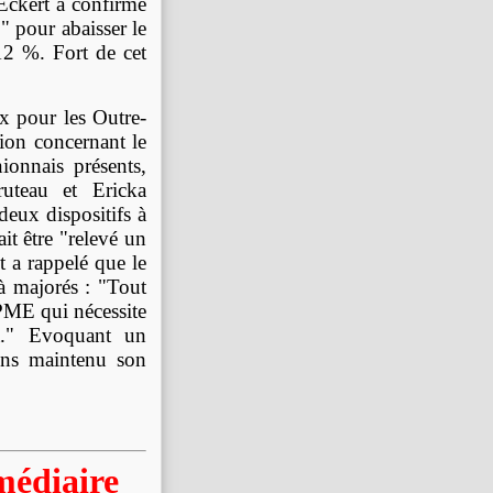
Eckert a confirmé
" pour abaisser le
2 %. Fort de cet
ux pour les Outre-
ion concernant le
ionnais présents,
uteau et Ericka
deux dispositifs à
it être "relevé un
t a rappelé que le
à majorés : "Tout
 PME qui nécessite
là." Evoquant un
ins maintenu son
médiaire