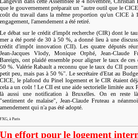
Langevin dans cette Assemblée le 4 novembre, Christian 
que le gouvernement préparait un "autre outil que le CICE
coût du travail dans la même proportion qu'un CICE à 1
engagement, l'amendement a été retiré.
Le débat sur le crédit d'impôt recherche (CIR) dont le ta
mer a été porté de 30 à 50 %, a donné lieu à une discuss
crédit d'impôt innovation (CII). Les quatre députés réun
Jean-Jacques Vlody, Monique Orphé, Jean-Claude Fr
Bareigts, ont plaidé ensemble pour aligner le taux de ces 
50 %. Valérie Rabault a reconnu que le taux du CII pourra
petit peu, mais pas à 50 %". Le secrétaire d'Etat au Budge
CICE, le plafond du Pinel logement et le CIR étaient déj
cela a un coût ! Le CII est une aide sectorielle limitée aux
là aussi une notification à Bruxelles. On en reste 
"sentiment de malaise", Jean-Claude Fruteau a néanmo
amendement qui n'a pas été adopté.
FXG, à Paris
Un effort pour le logement inter