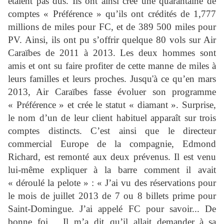
étaient pas dus. Ils ont ainsi créé une quarantaine de
comptes « Préférence » qu’ils ont crédités de 1,777
millions de miles pour FC, et de 389 500 miles pour
PV. Ainsi, ils ont pu s’offrir quelque 80 vols sur Air
Caraïbes de 2011 à 2013. Les deux hommes sont
amis et ont su faire profiter de cette manne de miles à
leurs familles et leurs proches. Jusqu'à ce qu’en mars
2013, Air Caraïbes fasse évoluer son programme
« Préférence » et crée le statut « diamant ». Surprise,
le nom d’un de leur client habituel apparaît sur trois
comptes distincts. C’est ainsi que le directeur
commercial Europe de la compagnie, Edmond
Richard, est remonté aux deux prévenus. Il est venu
lui-même expliquer à la barre comment il avait
« déroulé la pelote » : « J’ai vu des réservations pour
le mois de juillet 2013 de 7 ou 8 billets prime pour
Saint-Domingue. J’ai appelé FC pour savoir... De
bonne foi… Il m’a dit qu’il allait demander
à
sa