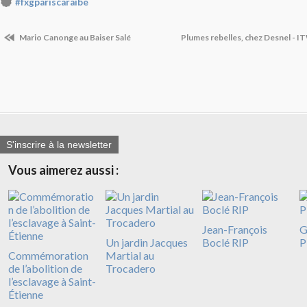
#fxgpariscaraibe
Mario Canonge au Baiser Salé
Plumes rebelles, chez Desnel - 
S'inscrire à la newsletter
Vous aimerez aussi :
Jean-François
G
Un jardin Jacques
Boclé RIP
P
Commémoration
Martial au
de l’abolition de
Trocadero
l’esclavage à Saint-
Étienne