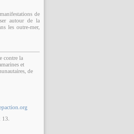
manifestations de
iser autour de la
ns les outre-mer,
e contre la
amarines et
munautaires, de
paction.org
 13.