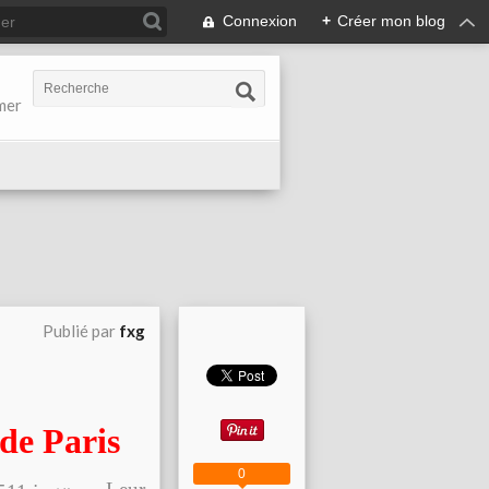
Connexion
+
Créer mon blog
-mer
Publié par
fxg
de Paris
0