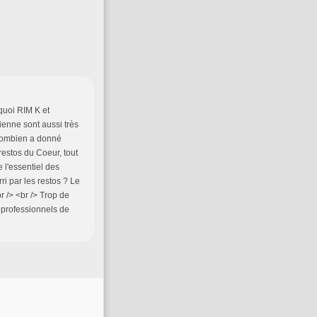
rquoi RIM K et
enne sont aussi très
(combien a donné
 restos du Coeur, tout
e l'essentiel des
i par les restos ? Le
br /> <br /> Trop de
x professionnels de