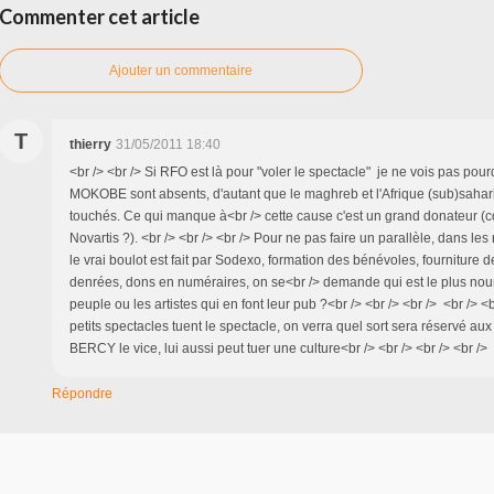
Commenter cet article
Ajouter un commentaire
T
thierry
31/05/2011 18:40
<br /> <br /> Si RFO est là pour "voler le spectacle" je ne vois pas pou
MOKOBE sont absents, d'autant que le maghreb et l'Afrique (sub)sahari
touchés. Ce qui manque à<br /> cette cause c'est un grand donateur 
Novartis ?). <br /> <br /> <br /> Pour ne pas faire un parallèle, dans les
le vrai boulot est fait par Sodexo, formation des bénévoles, fourniture d
denrées, dons en numéraires, on se<br /> demande qui est le plus nourr
peuple ou les artistes qui en font leur pub ?<br /> <br /> <br /> <br /> <
petits spectacles tuent le spectacle, on verra quel sort sera réservé au
BERCY le vice, lui aussi peut tuer une culture<br /> <br /> <br /> <br />
Répondre