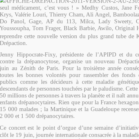
seul médicament, c’est vous ! » Medhy Custos, Jane Fo
Krys, Valérie Louri, Thierry Cham, Ali Angel, Bamboolaz
Do Panol, Gage, AP du 113, Milca, Lady Sweety, C
Youssoupha, Tom Frager, Black Barbie, Awilo, Original
reprendre cette nouvelle version du plus grand tube de 
Drépaction.
Jenny Hippocrate-Fixy, présidente de l’APIPD et du co
contre la drépanocytose, organise un nouveau Drépact
juin au Zénith de Paris. Pour la troisième année consécu
toutes les bonnes volontés pour rassembler des fonds et
publics comme les décideurs à cette maladie génétiqu
descendants de personnes touchées par le paludisme. Cette 
50 millions de personnes à travers la planète et il naît an
enfants drépanocytaires. Rien que pour la France hexago
15 000 malades ; la Martinique et la Guadeloupe recense
2 000 et 1 500 drépanocytaires.
Ce concert
est le point d’orgue d’une semaine d’initiativ
clôt le 19 juin, journée internationale consacrée à la maladi