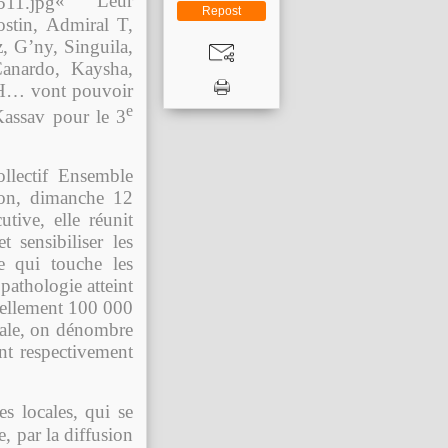
« Leur
Repost
stin, Admiral T,
, G’ny, Singuila,
anardo, Kaysha,
 H… vont pouvoir
e
Kassav pour le 3
llectif Ensemble
ion, dimanche 12
tive, elle réunit
 sensibiliser les
e qui touche les
pathologie atteint
nuellement 100 000
nale, on dénombre
nt respectivement
es locales, qui se
e, par la diffusion