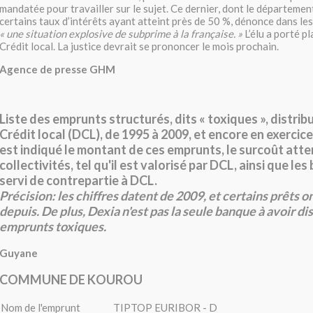
mandatée pour travailler sur le sujet. Ce dernier, dont le département
certains taux d’intérêts ayant atteint près de 50 %, dénonce dans le
« une situation explosive de subprime à la française. »
L’élu a porté p
Crédit local. La justice devrait se prononcer le mois prochain.
Agence de presse GHM
Liste des emprunts structurés, dits « toxiques », distrib
Crédit local (DCL), de 1995 à 2009, et encore en exercice
est indiqué le montant de ces emprunts, le surcoût atte
collectivités, tel qu'il est valorisé par DCL, ainsi que le
servi de contrepartie à DCL.
Précision: les chiffres datent de 2009, et certains prêts 
depuis. De plus, Dexia n'est pas la seule banque à avoir di
emprunts toxiques.
Guyane
COMMUNE DE KOUROU
Nom de l'emprunt
TIPTOP EURIBOR - D