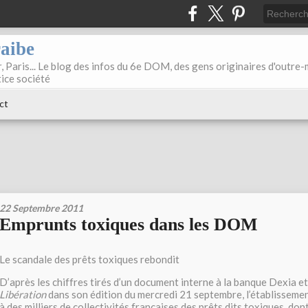
raibe
, Paris... Le blog des infos du 6e DOM, des gens originaires d'outre
tice société
ct
22 Septembre 2011
Emprunts toxiques dans les DOM
Le scandale des prêts toxiques rebondit
D’après les chiffres tirés d’un document interne à la banque Dexia e
Libération
dans son édition du mercredi 21 septembre, l’établisseme
à des milliers de collectivités françaises des prêts dits toxiques, dont