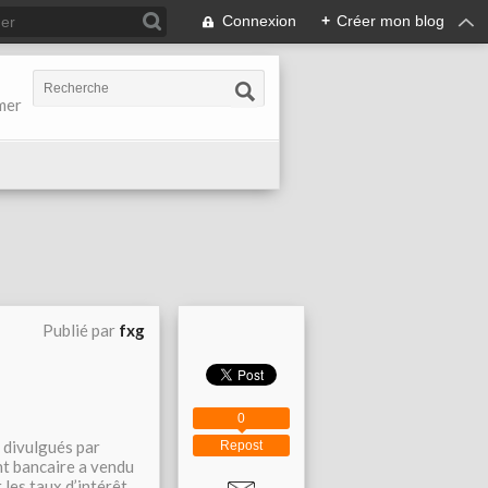
Connexion
+
Créer mon blog
-mer
Publié par
fxg
0
t divulgués par
Repost
nt bancaire a vendu
 les taux d’intérêt