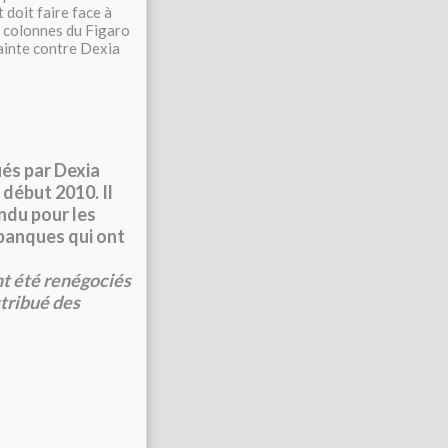
 doit faire face à
s colonnes du Figaro
lainte contre Dexia
ués par Dexia
 début 2010. Il
ndu pour les
s banques qui ont
ont été renégociés
stribué des