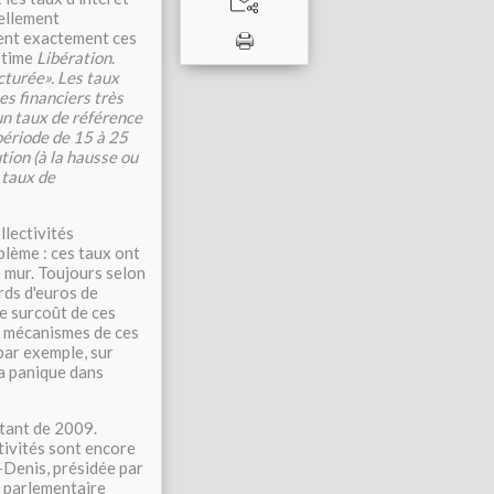
iellement
lent exactement ces
stime
Libération
.
cturée». Les taux
es financiers très
 un taux de référence
 période de 15 à 25
tion (à la hausse ou
 taux de
llectivités
blème : ces taux ont
e mur. Toujours selon
rds d'euros de
le surcoût de ces
es mécanismes de ces
 par exemple, sur
la panique dans
atant de 2009.
tivités sont encore
-Denis, présidée par
e parlementaire