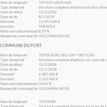
Nom de l'emprunt
TIPTOP LIBOR USD
Type d'emprunt
Structure complexe d'options sur taux d'int
Date de début
11/1/2002
Date de fin
8/1/2019
Montant
11 693 000 €
Surcoûts
958 000 €
Ratio surcoûts/montant
8.19 %
Banque de contrepartie
GOLDMAN SACHS
COMMUNE DU PORT
Nom de l'emprunt
TOFIX DUAL USD CHF FIXE FLEXI
Type d'emprunt
Structure complexe d'options sur cours de
Date de début
10/1/2008
Date de fin
11/1/2028
Montant
6 482 000 €
Surcoûts
2 263 000 €
Ratio surcoûts/montant
34.91 %
Banque de contrepartie
GOLDMAN SACHS
Nom de l'emprunt
TOFIXMS+
Type d'emprunt
Structure complexe d'options sur écart de