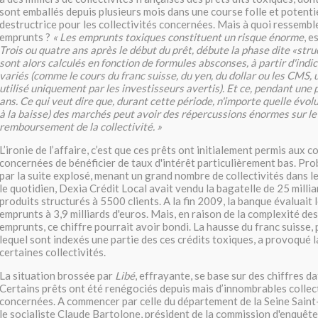
sont emballés depuis plusieurs mois dans une course folle et potent
destructrice pour les collectivités concernées. Mais à quoi ressemb
emprunts ?
« Les emprunts toxiques constituent un risque énorme
, e
Trois ou quatre ans après le début du prêt, débute la phase dite «stru
sont alors calculés en fonction de formules absconses, à partir d'indic
variés (comme le cours du franc suisse, du yen, du dollar ou les CMS,
utilisé uniquement par les investisseurs avertis). Et ce, pendant une
ans. Ce qui veut dire que, durant cette période, n'importe quelle évolu
à la baisse) des marchés peut avoir des répercussions énormes sur le
remboursement de la collectivité. »
L’ironie de l’affaire, c’est que ces prêts ont initialement permis aux co
concernées de bénéficier de taux d'intérêt particulièrement bas. Pro
par la suite explosé, menant un grand nombre de collectivités dans l
le quotidien, Dexia Crédit Local avait vendu la bagatelle de 25 millia
produits structurés à 5500 clients. A la fin 2009, la banque évaluait 
emprunts à 3,9 milliards d'euros. Mais, en raison de la complexité d
emprunts, ce chiffre pourrait avoir bondi. La hausse du franc suisse,
lequel sont indexés une partie des ces crédits toxiques, a provoqué 
certaines collectivités.
La situation brossée par
Libé
, effrayante, se base sur des chiffres d
Certains prêts ont été renégociés depuis mais d’innombrables collec
concernées. A commencer par celle du département de la Seine Saint
le socialiste Claude Bartolone, président de la commission d'enquêt