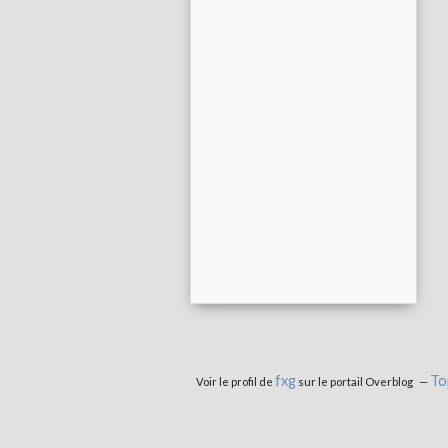
fxg
To
Voir le profil de
sur le portail Overblog