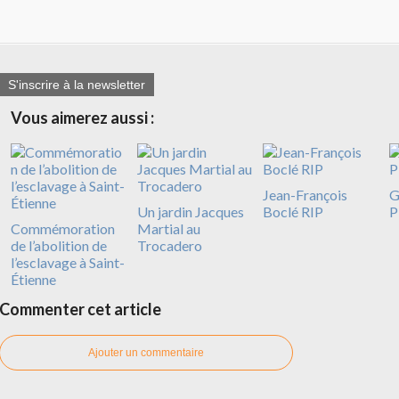
S'inscrire à la newsletter
Vous aimerez aussi :
Jean-François
G
Un jardin Jacques
Boclé RIP
P
Commémoration
Martial au
de l’abolition de
Trocadero
l’esclavage à Saint-
Étienne
Commenter cet article
Ajouter un commentaire