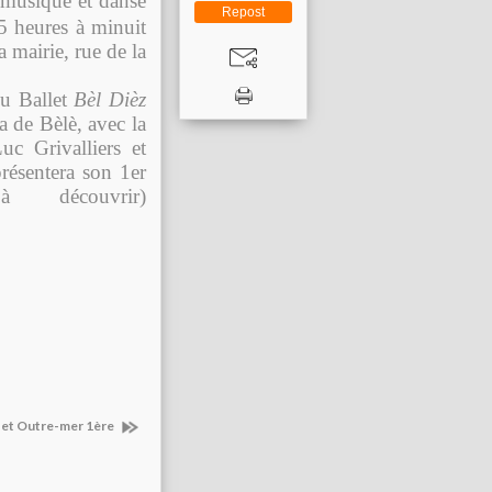
 musique et danse
Repost
15 heures à minuit
 mairie, rue de la
du Ballet
Bèl Dièz
 de Bèlè, avec la
c Grivalliers et
é­sentera son 1er
­cou­vrir)
 et Outre-mer 1ère