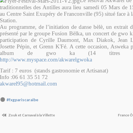
Le festival Akwarel de
traditionnelles des Antilles aura lieu samedi 05 Mars de 
au Centre Saint Exupéry de Franconville (95) situé face à la
Station.
Au programme, de l’initiation de danse bèlè, un extrait 
présenté par le groupe Fusion Bèlka, un concert de gwo ka
participation de Cyrille Daumont, Max Diakok, Jean Lu
Josette Pépin, et Grenn K'Fé. A cette occasion, Asweka pr
album de gwo ka (14 titres à dé
http://www.myspace.com/akwarelgwoka
Tarif : 7 euros (stands gastronomie et Artisanat)
Info :06 61 35 51 72
akwarel95@hotmail.com
#fxgpariscaraibe
Zouk et Carnaval à la Villette
France Ô