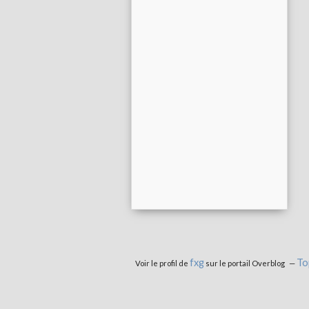
fxg
To
Voir le profil de
sur le portail Overblog