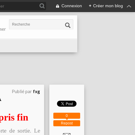
Connexion
+
Créer mon blog
-mer
Publié par
fxg
A
ris fin
0
Repost
orte de sortie. Le