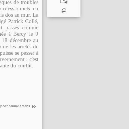
sques de troubles
rofessionnels en
mis dos au mur. La
igé Patrick Collé,
ont passés comme
mée à Bercy le 9
le 18 décembre au
mme les arretés de
puisse se passer à
vernement : c'est
aute du conflit.
y condamné à 9 ans