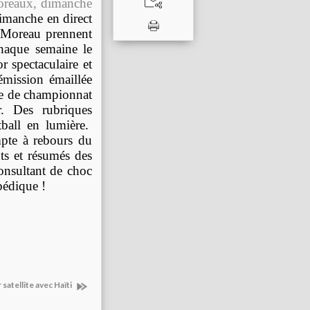
Moreaux, dimanche
imanche en direct
e Moreau
prennent
haque semaine le
 spectaculaire et
émission émaillée
ée de championnat
. Des rubriques
ball en lumière.
mpte à rebours du
uts et résumés des
consultant de choc
pédique !
atellite avec Haïti