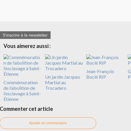
S'inscrire à la newsletter
Vous aimerez aussi :
Jean-François
G
Un jardin Jacques
Boclé RIP
P
Commémoration
Martial au
de l’abolition de
Trocadero
l’esclavage à Saint-
Étienne
Commenter cet article
Ajouter un commentaire