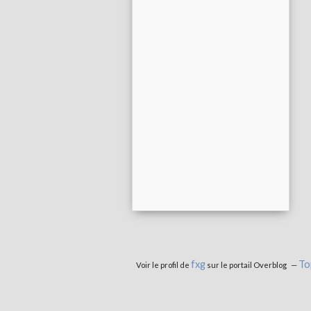
fxg
To
Voir le profil de
sur le portail Overblog