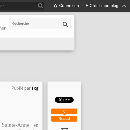
Connexion
+
Créer mon blog
-mer
Publié par
fxg
0
Repost
e Sainte-Anne en