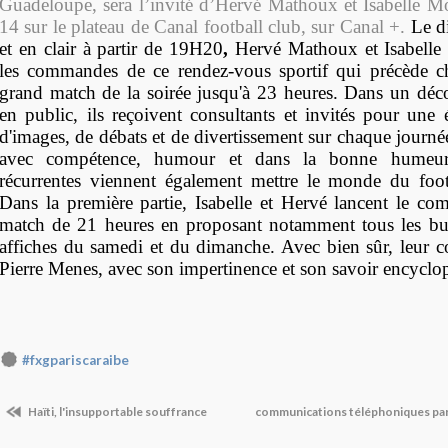
Guadeloupe, sera l’invité d’Hervé Mathoux et Isabelle 
14 sur le plateau de Canal football club, sur Canal +.
Le d
et en clair à partir de 19H20
,
Hervé Mathoux
et
Isabell
les commandes de ce rendez-vous sportif qui précède c
grand match de la soirée jusqu'à 23 heures. Dans un décor
en public, ils reçoivent consultants et invités pour une 
d'images, de débats et de divertissement sur chaque journ
avec compétence, humour et dans la bonne humeur
récurrentes viennent également mettre le monde du foot
Dans la première partie, Isabelle et Hervé lancent le co
match de 21 heures en proposant notamment
tous les b
affiches du samedi et du dimanche
. Avec bien sûr, leur 
Pierre Menes
, avec son impertinence et son savoir encyclo
#fxgpariscaraibe
Haïti, l'insupportable souffrance
communications téléphoniques par s