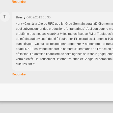
Répondre
T
thierry
04/02/2012 16:35
<br /> C'est à la tête de RFO que Mr Greg Germain aurait dû être nomm
peut subventionner des productions "ultramarines" c'est bon pour le mo
problème des médias, A part<br /> les radios Espace FM et Tropiquesfm 
de média audio(visuel) dédié à l'outremer. Et ces radios stagnent à 1
cumulés/jour. Ce qui est très peu par rapport<br /> au nombre d'ultra
étude INSEE est venue minorer le nombre d'ultramarins en France en e
définition. La dotation financière de cette agence sera<br /> (logiqueme
verra bientôt. Heureusement l'Internet Youtube et Google TV seront un 
cultures.<br />
Répondre