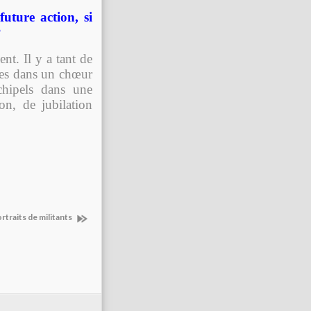
uture action, si
?
nt. Il y a tant de
ues dans un chœur
chipels dans une
on, de jubilation
rtraits de militants