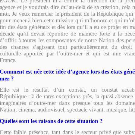
EGOM. Le président m’a confié la direction de la préfi
agence et je voudrais dire qu’au-delà de sa création, cela n
moi. Je veux remercier le président de la République qui 
pour mener à bien cette mission qui m’honore et qui m’obl
fin des états généraux et dès lors qu’il a eu ce projet en m
décidé qu’il devait répondre de manière forte à la néces
d’offrir à toutes les composantes de notre Nation des pers
des chances s’agissant tout particulièrement du droit 
culturelle apportée par l’outre-mer et qui est une vra
France.
Comment est née cette idée d’agence lors des états gén
mer ?
Elle est le résultat d’un constat, un constat acca
République : à de rares exceptions près, la quasi absence d
imaginaires d’outre-mer dans presque tous les domaines
Nation, cinéma, audiovisuel, spectacle vivant, musique, li
Quelles sont les raisons de cette situation ?
Cette faible présence, tant dans le secteur privé que sub