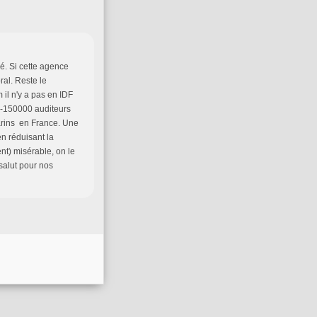
é. Si cette agence
ral. Reste le
il n'y a pas en IDF
00-150000 auditeurs
marins en France. Une
n réduisant la
nt) misérable, on le
salut pour nos