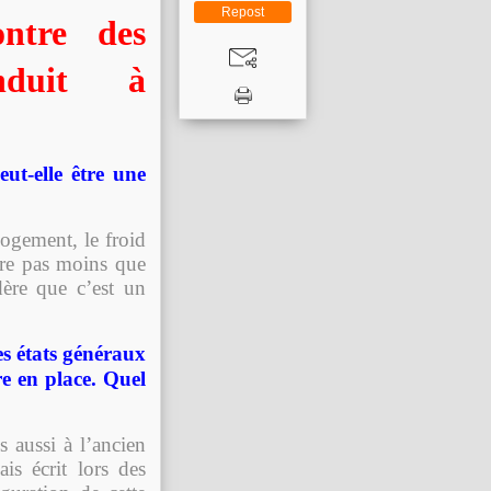
Repost
ntre des
nduit à
ut-elle être une
ogement, le froid
ure pas moins que
ère que c’est un
es états généraux
e en place. Quel
s aussi à l’ancien
is écrit lors des