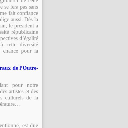
guration de cette
e se fera pas sans
me fait confiance
ige aussi. Dès la
ain, le président a
sité républicaine
pectives d’égalité
à cette diversité
ie chance pour la
éraux de l’Outre-
blant pour notre
es artistes et des
 culturels de la
ttérature…
ventionné, est due