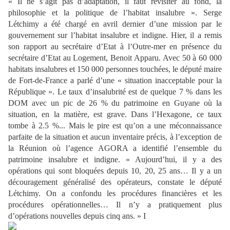
« Il ne s’agit pas d’adaptation, il faut revisiter au fond, la
philosophie et la politique de l’habitat insalubre ». Serge
Létchimy a été chargé en avril dernier d’une mission par le
gouvernement sur l’habitat insalubre et indigne. Hier, il a remis
son rapport au secrétaire d’Etat à l’Outre-mer en présence du
secrétaire d’Etat au Logement, Benoit Apparu. Avec 50 à 60 000
habitats insalubres et 150 000 personnes touchées, le député maire
de Fort-de-France a parlé d’une « situation inacceptable pour la
République ». Le taux d’insalubrité est de quelque 7 % dans les
DOM avec un pic de 26 % du patrimoine en Guyane où la
situation, en la matière, est grave. Dans l’Hexagone, ce taux
tombe à 2.5 %... Mais le pire est qu’on a une méconnaissance
parfaite de la situation et aucun inventaire précis, à l’exception de
la Réunion où l’agence AGORA a identifié l’ensemble du
patrimoine insalubre et indigne. « Aujourd’hui, il y a des
opérations qui sont bloquées depuis 10, 20, 25 ans… Il y a un
découragement généralisé des opérateurs, constate le député
Létchimy. On a confondu les procédures financières et les
procédures opérationnelles… Il n’y a pratiquement plus
d’opérations nouvelles depuis cinq ans. » I