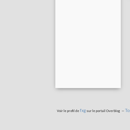
fxg
To
Voir le profil de
sur le portail Overblog