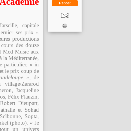
Académie
Repost
seille, capitale
ernier ses prix «
res productions
u cours des douze
bel Med Music aux
à la Méditerranée,
particulier, « in
t le prix coup de
uadeloupe »,
de
village/Zararod
eron, Jacqueline
s, Félix Flauzin,
Robert Dieupart,
athalie et Sohad
Selbonne, Sopta,
ket (photo). « Je
tout un univers