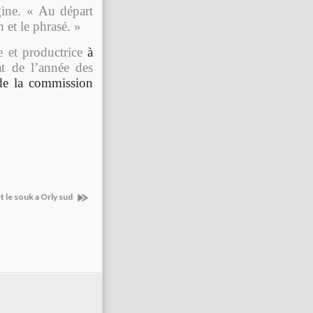
gine. « Au départ
n et le phrasé. »
te et productrice
à
t de l’année des
de la commission
t le souk a Orly sud