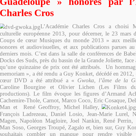
Guadeloupe » honorés par l’
Charles Cros
L’Académie Charles Cros a choisi Mar
culturelle européenne 2013, pour décerner, le 23 mars d
Coups de cœur Musiques du monde 2013 » aux meilleu
sonores et audiovisuelles, et aux publications parues a
derniers mois. C’est dans la salle de conférences de Ba
Docks des Suds, près du bassin de la Grande Joliette, face 
qu’une quinzaine de prix ont été attribués. Un hommage 
memoriam », a été rendu a Guy Konket, décédé en 2012, e
cœur DVD a été attribué a «
Gwoka, l’âme de la G
Caroline Bourgine et Olivier Lichen (Les Films du 
productions). Le film évoque les figures d’Armand Ach
Cachemire-Thole, Carnot, Marco Coco, Eric Cosaque, Delo
Man et René Geoffroy, Michel Halley,
François Ladrezeau, Daniel Losio, Jean-Marie Lurel, N
Magen, Napoléon Magloire, Joel Nankin, René Perrin, 
Man Soso, Georges Troupé, Zagalo et, bien sur, Guy Kon
souhaitais combler un manque pour rendre visible 