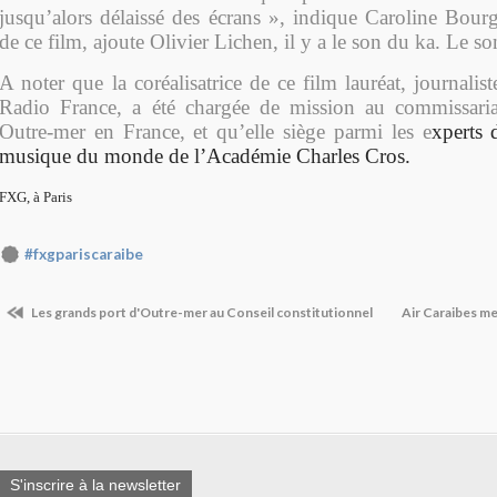
jusqu’alors délaissé des écrans », indique Caroline Bour
de ce film, ajoute Olivier Lichen, il y a le son du ka. Le so
A noter que la coréalisatrice de ce film lauréat, journalis
Radio France, a été chargée de mission au commissaria
Outre-mer en France, et qu’elle siège parmi les e
xperts 
musique du monde de l’Académie Charles Cros.
FXG, à Paris
#fxgpariscaraibe
Les grands port d'Outre-mer au Conseil constitutionnel
Air Caraibes me
S'inscrire à la newsletter