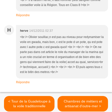
<br /> Il a raison Hervé, il faut nommer petit sanglier comme
conseiller voile à la Région. Tous en Class 8 !<br />
Répondre
H
herve
14/12/2011 02:37
<br /> Olivier souillac,n est pas au niveau pour redynamiser la
voile en gwada, mais bon, c est le pote d un pote, qu est pote
avec l autre pote.c est gwada quoi! <br /> <br /> <br /> On ne
parle pas dans cet article le role du manager de la marina qui
a un role crucial en terme d organisation et de bien etre des
gens qui viennent faire de la voile( accet au quai, services<br
/> technique, accueil:).<br /> <br /> <br /> Et puis apres tous c
est le bitin des metros.<br />
Répondre
< Tour de la Guadeloupe à
Chambres de métiers et
la voile traditionnelle
artisanat d'outre-mer >