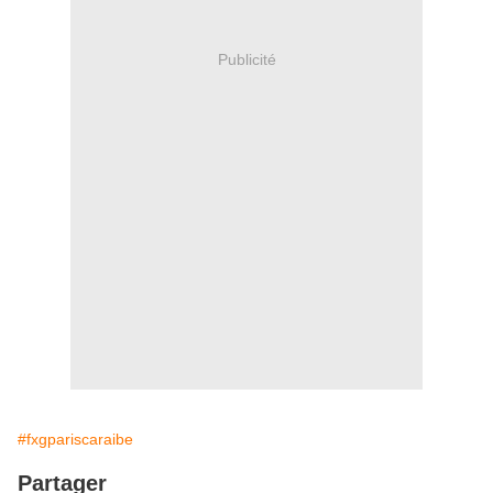
Publicité
#fxgpariscaraibe
Partager