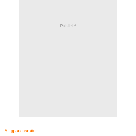
Publicité
#fxgpariscaraibe