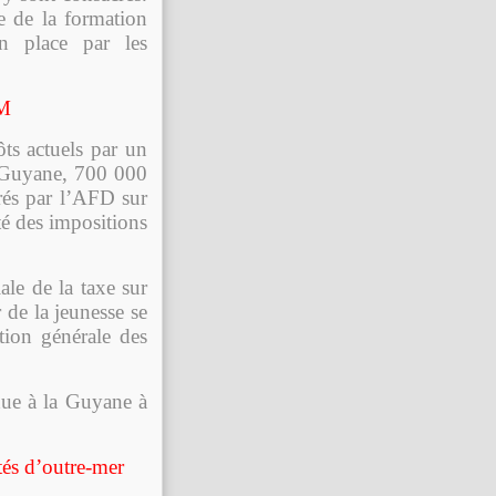
e de la formation
en place par les
OM
ôts actuels par un
En Guyane, 700 000
rés par l’AFD sur
ité des impositions
le de la taxe sur
 de la jeunesse se
tion générale des
ndue à la Guyane à
tés d’outre-mer