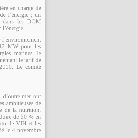
tère en charge de
de l’énergie ; un
en dans les DOM
 l’énergie.
r l’environnement
de 12 MW pour les
rgies marines, le
mentant le tarif de
t 2010. Le comité
S d’outre-mer ont
nes ambitieuses de
 de la nutrition,
réduire de 50 % en
ntre le VIH et les
lié le 4 novembre