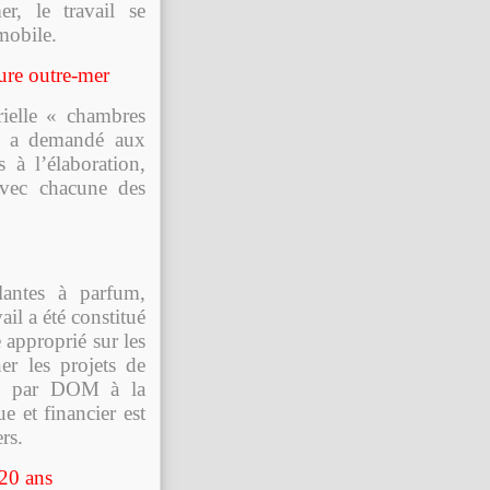
r, le travail se
mobile.
ture outre-mer
rielle « chambres
11 a demandé aux
 à l’élaboration,
avec chacune des
lantes à parfum,
il a été constitué
 approprié sur les
er les projets de
es par DOM à la
 et financier est
rs.
 20 ans