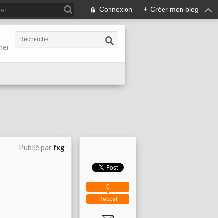
Connexion
+
Créer mon blog
-mer
Publié par
fxg
0
Repost