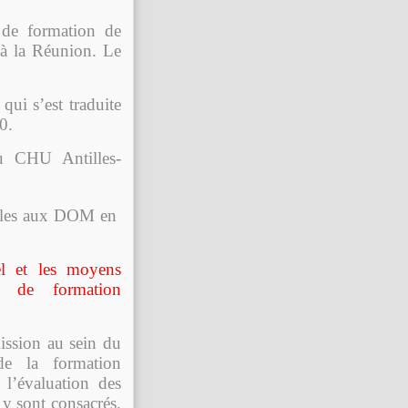
s de formation de
e à la Réunion. Le
qui s’est traduite
0.
au CHU Antilles-
ables aux DOM en
l et les moyens
et de formation
ission au sein du
de la formation
 l’évaluation des
 y sont consacrés.