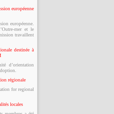
ission européenne
ssion européenne.
’Outre-mer et le
ission travaillent
ionale destinée à
M
té d’orientation
adoption.
ion régionale
tion for regional
ités locales
s membres a été