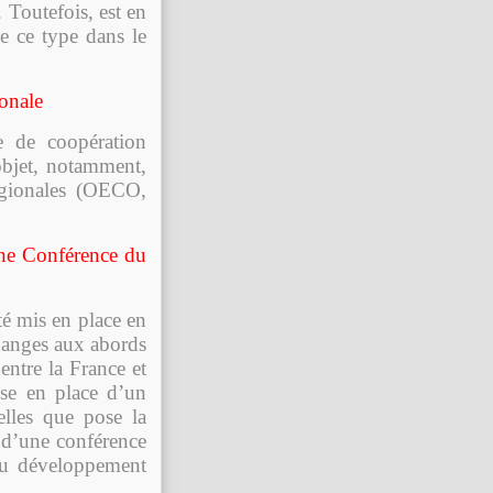
 Toutefois, est en
de ce type dans le
ionale
e de coopération
objet, notamment,
égionales (OECO,
une Conférence du
é mis en place en
changes aux abords
ntre la France et
ise en place d’un
elles que pose la
n d’une conférence
au développement