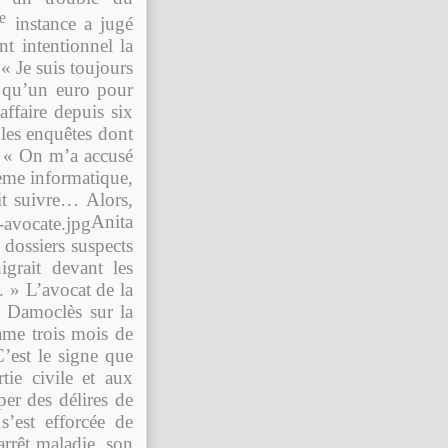
re
instance a jugé
t intentionnel la
« Je suis toujours
x qu’un euro pour
affaire depuis six
 les enquêtes dont
e. « On m’a accusé
tème informatique,
it suivre… Alors,
Anita
dossiers suspects
grait devant les
. » L’avocat de la
de Damoclès sur la
lame trois mois de
’est le signe que
tie civile et aux
per des délires de
’est efforcée de
arrêt maladie, son