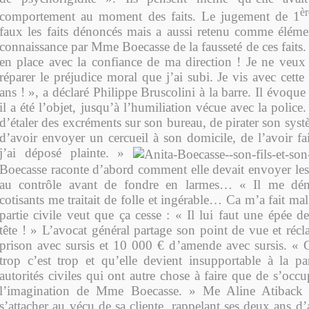
è
comportement au moment des faits. Le jugement de 1
faux les faits dénoncés mais a aussi retenu comme élémen
connaissance par Mme Boecasse de la fausseté de ces faits. 
en place avec la confiance de ma direction ! Je ne veu
réparer le préjudice moral que j’ai subi. Je vis avec cette 
ans ! », a déclaré Philippe Bruscolini à la barre. Il évoque
il a été l’objet, jusqu’à l’humiliation vécue avec la polic
d’étaler des excréments sur son bureau, de pirater son sys
d’avoir envoyer un cercueil à son domicile, de l’avoir fa
j’ai déposé plainte. »
Boecasse raconte d’abord comment elle devait envoyer les 
au contrôle avant de fondre en larmes… « Il me déni
cotisants me traitait de folle et ingérable… Ca m’a fait mal
partie civile veut que ça cesse : « Il lui faut une épée 
tête ! » L’avocat général partage son point de vue et réc
prison avec sursis et 10 000 € d’amende avec sursis. « C
trop c’est trop et qu’elle devient insupportable à la par
autorités civiles qui ont autre chose à faire que de s’occu
l’imagination de Mme Boecasse. » Me Aline Atiback s
s’attacher au vécu de sa cliente, rappelant ses deux ans d’