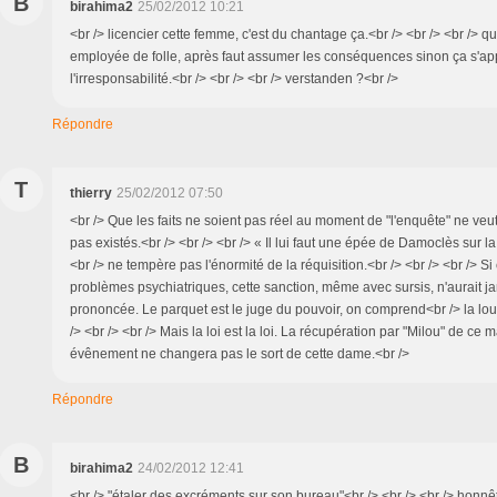
B
birahima2
25/02/2012 10:21
<br /> licencier cette femme, c'est du chantage ça.<br /> <br /> <br /> q
employée de folle, après faut assumer les conséquences sinon ça s'ap
l'irresponsabilité.<br /> <br /> <br /> verstanden ?<br />
Répondre
T
thierry
25/02/2012 07:50
<br /> Que les faits ne soient pas réel au moment de "l'enquête" ne veut 
pas existés.<br /> <br /> <br /> « Il lui faut une épée de Damoclès sur la 
<br /> ne tempère pas l'énormité de la réquisition.<br /> <br /> <br /> S
problèmes psychiatriques, cette sanction, même avec sursis, n'aurait j
prononcée. Le parquet est le juge du pouvoir, on comprend<br /> la lou
/> <br /> <br /> Mais la loi est la loi. La récupération par "Milou" de ce
évênement ne changera pas le sort de cette dame.<br />
Répondre
B
birahima2
24/02/2012 12:41
<br /> "étaler des excréments sur son bureau"<br /> <br /> <br /> honnê