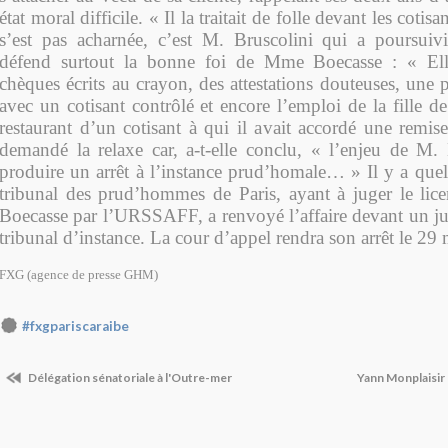
état moral difficile. « Il la traitait de folle devant les coti
s’est pas acharnée, c’est M. Bruscolini qui a poursuivi 
défend surtout la bonne foi de Mme Boecasse : « El
chèques écrits au crayon, des attestations douteuses, une
avec un cotisant contrôlé et encore l’emploi de la fille d
restaurant d’un cotisant à qui il avait accordé une remi
demandé la relaxe car, a-t-elle conclu, « l’enjeu de M. 
produire un arrêt à l’instance prud’homale… » Il y a quel
tribunal des prud’hommes de Paris, ayant à juger le lic
Boecasse par l’URSSAFF, a renvoyé l’affaire devant un jug
tribunal d’instance. La cour d’appel rendra son arrêt le 29
FXG (agence de presse GHM)
#fxgpariscaraibe
Délégation sénatoriale à l'Outre-mer
Yann Monplaisir