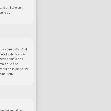
uand on traite son
pelle de
pas dire qu'ils n'ont
tête ! »<br /> <br />
i cette dame a des
amais due être
rdeur de la peine.<br
 malheureux
tement, moi là, je