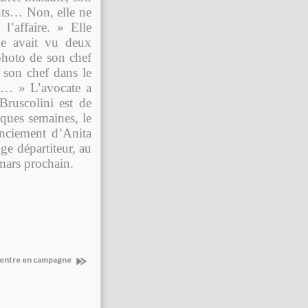
sants… Non, elle ne
l’affaire. » Elle
le avait vu deux
 photo de son chef
e son chef dans le
se… » L’avocate a
Bruscolini est de
ques semaines, le
enciement d’Anita
e départiteur, au
 mars prochain.
 entre en campagne