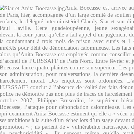
Anita Boecasse est arrivée au
de Paris, hier, accompagnée d’un large comité de soutien 
enfants, le délégué interministériel Claudy Siar et son dir
Paul Laville. Cette guadeloupéenne, jeune sexagénair
devant la cour parce qu’elle a fait appel d’un jugement d
la condamnant à trois mois de prison avec sursis et 
inrérêts pour délit de dénonciation calomnieuse. Les fait
alors qu’Anita Boecasse est employée comme conseiller c
d’accueil de l’URSSAFF de Paris Nord. Entre février et 
Boecasse lance quatre plaintes contre son supérieur. Les p
son administration, pour malversations, la dernière devan
harcèlement moral. Des enquêtes sont ordonnées. L’a
l’URSSAFF conclut à l’absence de réalité des faits dénon
police ne démontre pas non plus de traces de harcèlement 
octobre 2007, Philippe Bruscolini, le supérieur hié
Boecasse, l’attaque pour dénonciation calomnieuse. Les
qui examinent Anita Boecasse estiment qu’elle a « vécu u
ses ambitions à la suite d’un échec lors d’un stage devant
promotion » ; ils parlent de « vulnérabilité narcissique, de
de psychorigidité ». Ils pensent même qu’elle avai