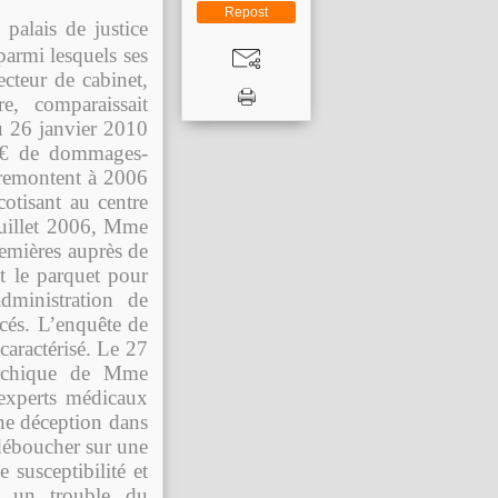
Repost
 palais de justice
parmi lesquels ses
ecteur de cabinet,
e, comparaissait
u 26 janvier 2010
1 € de dommages-
s remontent à 2006
otisant au centre
juillet 2006, Mme
remières auprès de
t le parquet pour
dministration de
cés. L’enquête de
caractérisé. Le 27
rarchique de Mme
 experts médicaux
ne déception dans
 déboucher sur une
 susceptibilité et
t un trouble du