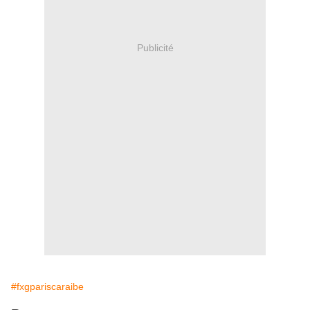
Publicité
#fxgpariscaraibe