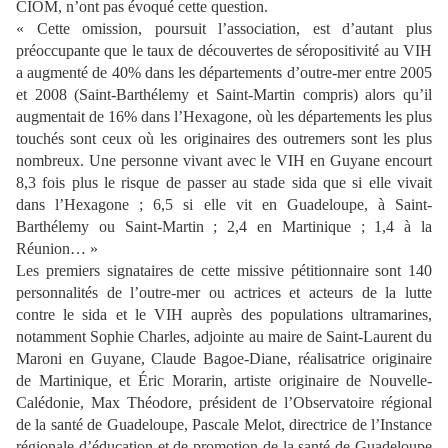
CIOM, n’ont pas évoqué cette question.
« Cette omission, poursuit l’association, est d’autant plus
préoccupante que le taux de découvertes de séropositivité au VIH
a augmenté de 40% dans les départements d’outre-mer entre 2005
et 2008 (Saint-Barthélemy et Saint-Martin compris) alors qu’il
augmentait de 16% dans l’Hexagone, où les départements les plus
touchés sont ceux où les originaires des outremers sont les plus
nombreux. Une personne vivant avec le VIH en Guyane encourt
8,3 fois plus le risque de passer au stade sida que si elle vivait
dans l’Hexagone ; 6,5 si elle vit en Guadeloupe, à Saint-
Barthélemy ou Saint-Martin ; 2,4 en Martinique ; 1,4 à la
Réunion… »
Les premiers signataires de cette missive pétitionnaire sont 140
personnalités de l’outre-mer ou actrices et acteurs de la lutte
contre le sida et le VIH auprès des populations ultramarines,
notamment Sophie Charles, adjointe au maire de Saint-Laurent du
Maroni en Guyane, Claude Bagoe-Diane, réalisatrice originaire
de Martinique, et Éric Morarin, artiste originaire de Nouvelle-
Calédonie, Max Théodore, président de l’Observatoire régional
de la santé de Guadeloupe, Pascale Melot, directrice de l’Instance
régionale d’éducation et de promotion de la santé de Guadeloupe