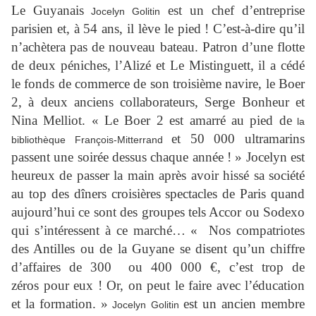
Le Guyanais
est un chef d’entreprise
Jocelyn Golitin
parisien et, à 54 ans, il lève le pied ! C’est-à-dire qu’il
n’achètera pas de nouveau bateau. Patron d’une flotte
de deux péniches, l’Alizé et Le Mistinguett, il a cédé
le fonds de commerce de son troisième navire, le Boer
2, à deux anciens collaborateurs, Serge Bonheur et
Nina Melliot. « Le Boer 2 est amarré au pied de
la
et 50 000 ultramarins
bibliothèque François-Mitterrand
passent une soirée dessus chaque année ! » Jocelyn est
heureux de passer la main après avoir hissé sa société
au top des dîners croisières spectacles de Paris quand
aujourd’hui ce sont des groupes tels Accor ou Sodexo
qui s’intéressent à ce marché… « Nos compatriotes
des Antilles ou de la Guyane se disent qu’un chiffre
d’affaires de 300 ou 400 000 €, c’est trop de
zéros pour eux ! Or, on peut le faire avec l’éducation
et la formation. »
est un ancien membre
Jocelyn Golitin