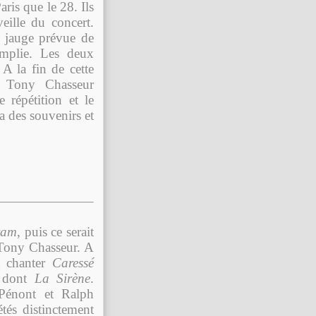
ris que le 28. Ils
eille du concert.
 jauge prévue de
emplie. Les deux
A la fin de cette
, Tony Chasseur
 répétition et le
a des souvenirs et
ram
, puis ce serait
Tony Chasseur. A
it chanter
Caressé
es dont
La Sirène
.
 Pénont et
Ralph
rétés distinctement