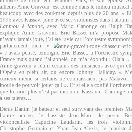
ministre de l’Intérieur, Manuel Valls, et son épouse A
ailleurs Anne Gravoin est connue dans le milieu musical an
beaucoup avec des zoukmen depuis plus de 20 ans. » Elle
1996 avec Kassav, joué avec ses violonistes dans l’album
Lanmou é lamitié
, avec Mario Canonge ou
Ralph Ta
explique Anne Gravoin,
Eric Basset
m’a proposé Mala
n’avais jamais joué, j’ai été ravie car l’orchestre symphoni
parfaitement bien. »
« J’avais pensé, témoigne
Eric Basset
, à l’orchestre sym
France mais quand j’ai appelé, on m’a répondu : Olala… 
Anne gravoin a réuni certains des musiciens avec qui ell
l’Opéra en plein air, ou encore Johnny Halliday. « Me
curieux même si certains ne connaissaient pas Malavoi.
inouie de pouvoir jouer ça ! ». Et si elle a confié l’orchestr
que lui non plus n’est pas inconnu. Kassav et Canonge ont
à ses talents…
Denis Dantin (le batteur et seul survivant des premiers M
l’autre ancien, le bassiste Jean-Marc, le percu Be
violoncelliste Capucine Laudarin, les trois violonn
Christophe Germain et Yoan Jean-Alexis, le pianiste Jo