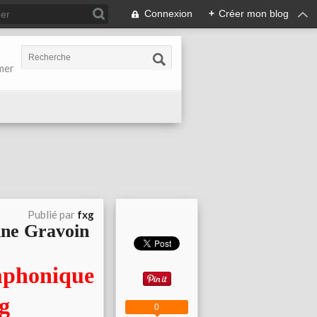
Connexion
+
Créer mon blog
-mer
Publié par
fxg
nne Gravoin
ymphonique
0