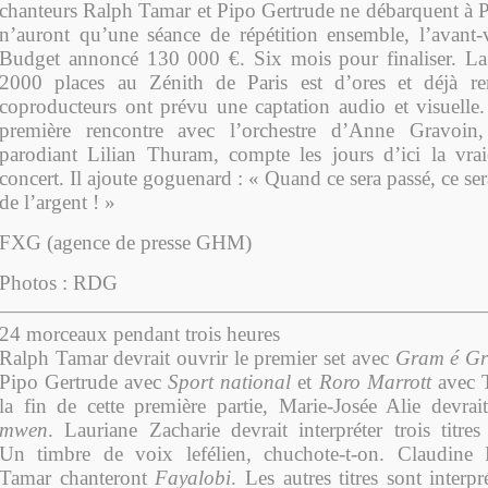
chanteurs
Ralph Tamar
et Pipo Gertrude ne débarquent à Pa
n’auront qu’une séance de répétition ensemble, l’avant-v
Budget annoncé 130 000 €. Six mois pour finaliser. La
2000 places au Zénith de Paris est d’ores et déjà r
coproducteurs ont prévu une captation audio et visuelle. 
première rencontre avec l’orchestre d’Anne Gravoin
parodiant Lilian Thuram, compte les jours d’ici la vraie
concert. Il ajoute goguenard : « Quand ce sera passé, ce ser
de l’argent ! »
FXG (agence de presse GHM)
Photos : RDG
24 morceaux pendant trois heures
Ralph Tamar
devrait ouvrir le premier set avec
Gram é G
Pipo Gertrude avec
Sport national
et
Roro Marrott
avec 
la fin de cette première partie, Marie-Josée Alie devra
mwen
. Lauriane Zacharie devrait interpréter trois titr
Un
timbre de voix lefélien, chuchote-t-on. Claudine
Tamar
chanteront
Fayalobi
. Les autres titres sont interp