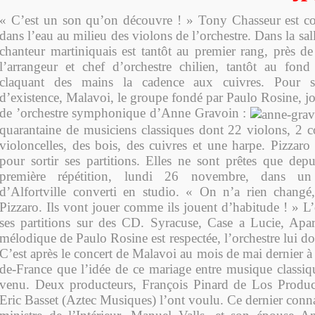
« C’est un son qu’on découvre ! » Tony Chasseur est 
dans l’eau au milieu des violons de l’orchestre. Dans la sall
chanteur martiniquais est tantôt au premier rang, près de
l’arrangeur et chef d’orchestre chilien, tantôt au fon
claquant des mains la cadence aux cuivres. Pour s
d’existence, Malavoi, le groupe fondé par Paulo Rosine, 
de ’orchestre symphonique d’Anne Gravoin :
quarantaine de musiciens classiques dont 22 violons, 2 c
violoncelles, des bois, des cuivres et une harpe. Pizzar
pour sortir ses partitions. Elles ne sont prêtes que depu
première répétition, lundi 26 novembre, dans un
d’Alfortville converti en studio. « On n’a rien changé
Pizzaro. Ils vont jouer comme ils jouent d’habitude ! » L’o
ses partitions sur des CD. Syracuse, Case a Lucie, Apa
mélodique de Paulo Rosine est respectée, l’orchestre lui d
C’est après le concert de Malavoi au mois de mai dernier à
de-France que l’idée de ce mariage entre musique classique
venu. Deux producteurs, François Pinard de Los Product
Eric Basset
(Aztec Musiques) l’ont voulu. Ce dernier conna