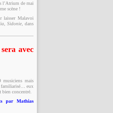
s l’Atrium de mai
ême scène !
r laisser Malavoi
ia
,
Sidonie
, dans
 sera avec
0 musiciens mais
i familiarisé… eux
t bien concentré.
ts par Mathias