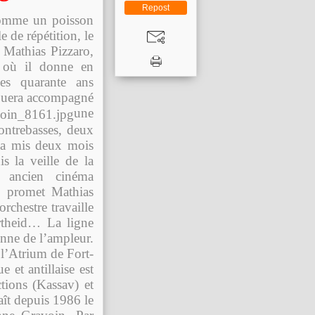
Repost
comme un poisson
e de répétition, le
 Mathias Pizzaro,
d où il donne en
es quarante ans
jouera accompagné
une
ontrebasses, deux
o a mis deux mois
is la veille de la
 ancien cinéma
, promet Mathias
rchestre travaille
rtheid… La ligne
onne de l’ampleur.
 l’Atrium de Fort-
 et antillaise est
ions (Kassav) et
ît depuis 1986 le