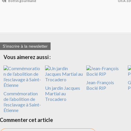
Bottin gourmand
Un A 33
S'inscrire à la newsletter
Vous aimerez aussi :
Jean-François
G
Un jardin Jacques
Boclé RIP
P
Commémoration
Martial au
de l’abolition de
Trocadero
l’esclavage à Saint-
Étienne
Commenter cet article