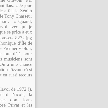
nne Gravoin. Par
tillais. « Je joue
 a fait le Zénith
 de Tony Chasseur
mar
… « Quand,
voi avec qui je
que se prête à eux
phonique d’Île de
» Premier violon,
e joue déjà, pour
s musiciens sont
 On a une chance
ation Pizzaro c’est
 eu aussi recours
alavoi de 1972 !),
rnard Nicole
,
la
istes dont Jean-
sé Privat et les