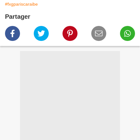
#fxgpariscaraibe
Partager