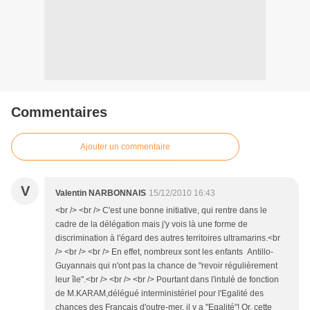
Commentaires
Ajouter un commentaire
V
Valentin NARBONNAIS
15/12/2010 16:43
<br /> <br /> C'est une bonne initiative, qui rentre dans le
cadre de la délégation mais j'y vois là une forme de
discrimination à l'égard des autres territoires ultramarins.<br
/> <br /> <br /> En effet, nombreux sont les enfants Antillo-
Guyannais qui n'ont pas la chance de "revoir régulièrement
leur île".<br /> <br /> <br /> Pourtant dans l'intulé de fonction
de M.KARAM,délégué interministériel pour l'Egalité des
chances des Français d'outre-mer, il y a "Egalité"! Or, cette