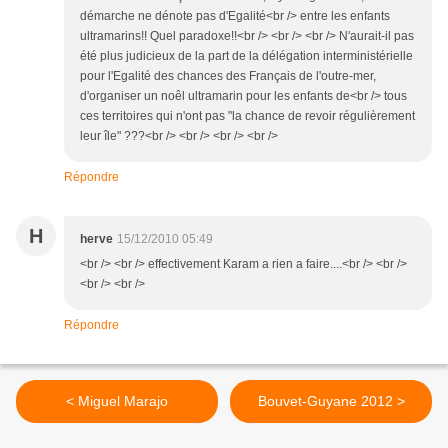
démarche ne dénote pas d'Egalité<br /> entre les enfants
ultramarins!! Quel paradoxe!!<br /> <br /> <br /> N'aurait-il pas
été plus judicieux de la part de la délégation interministérielle
pour l'Egalité des chances des Français de l'outre-mer,
d'organiser un noêl ultramarin pour les enfants de<br /> tous
ces territoires qui n'ont pas "la chance de revoir régulièrement
leur île" ???<br /> <br /> <br /> <br />
Répondre
H
herve
15/12/2010 05:49
<br /> <br /> effectivement Karam a rien a faire....<br /> <br />
<br /> <br />
Répondre
< Miguel Marajo
Bouvet-Guyane 2012 >