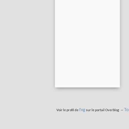
fxg
To
Voir le profil de
sur le portail Overblog