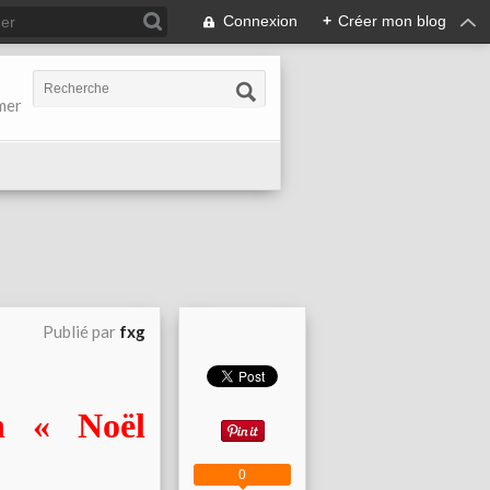
Connexion
+
Créer mon blog
-mer
Publié par
fxg
on « Noël
0