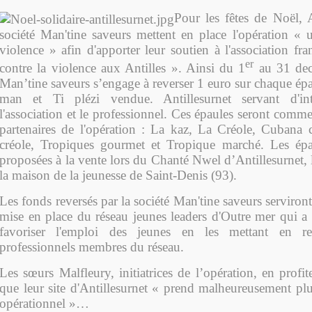
Pour les fêtes de Noël, A
société Man'tine saveurs mettent en place l'opération « 
violence » afin d'apporter leur soutien à l'association fra
er
contre la violence aux Antilles ». Ainsi du 1
au 31 dece
Man’tine saveurs s’engage à reverser 1 euro sur chaque ép
man et Ti plézi vendue. Antillesurnet servant d'int
l'association et le professionnel. Ces épaules seront commer
partenaires de l'opération : La kaz, La Créole, Cubana
créole, Tropiques gourmet et Tropique marché. Les épau
proposées à la vente lors du Chanté Nwel d’Antillesurnet,
la maison de la jeunesse de Saint-Denis (93).
Les fonds reversés par la société Man'tine saveurs serviront,
mise en place du réseau jeunes leaders d'Outre mer qui a
favoriser l'emploi des jeunes en les mettant en re
professionnels membres du réseau.
Les sœurs Malfleury, initiatrices de l’opération, en profi
que leur site d'Antillesurnet « prend malheureusement plu
opérationnel »…