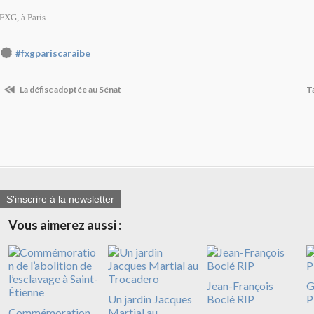
FXG, à Paris
#fxgpariscaraibe
La défisc adoptée au Sénat
T
S'inscrire à la newsletter
Vous aimerez aussi :
Jean-François
G
Un jardin Jacques
Boclé RIP
P
Commémoration
Martial au