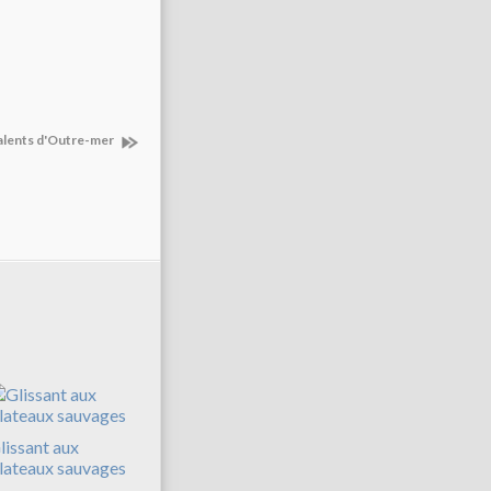
alents d'Outre-mer
lissant aux
lateaux sauvages