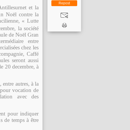
Repost
ntillesurnet et la
un Noël contre la
ncilienne, « Lutte
mbre, la société
aule de Noël Gran
ermédiaire entre
cialisées chez les
 compagnie, Caffé
les seront aussi
 le 20 decembre, à
 entre autres, à la
 pour vocation de
lation avec des
tent pour indiquer
s de temps à être