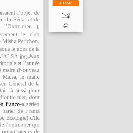
Repost
isaient l’objet de
nce du Sénat et de
e l’Outre-mer…),
ssement, le club
e Misha Perichon,
 sous le nom de la
Deux
itoriale et l’année
té maire (Nouveau
 Malsa, le maire
eil Général de la
tait là aussi pour
d’outre-mer, dont
en
franco
-
algérien
 parler de Frantz
pe Ecologie) d'Ile
de l’outre-mer qui
 organisateurs de