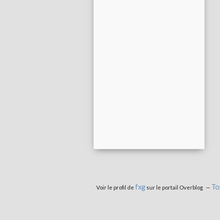
fxg
To
Voir le profil de
sur le portail Overblog