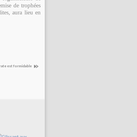
emise de trophées
ites, aura lieu en
ate est formidable