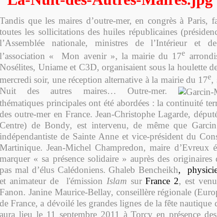
Tandis que les maires d’outre-mer, en congrès à Paris, fa
toutes les sollicitations des huiles républicaines (préside
l’Assemblée nationale, ministres de l’Intérieur et d
e
l’association « Mon avenir », la mairie du 17
arrondi
Nosélites, Uniame et C3D, organisaient sous la houlette d
e
mercredi soir, une réception alternative à la mairie du 17
,
Nuit des autres maires… Outre-mer.
thématiques principales ont été abordées : la continuité terr
des outre-mer en France. Jean-Christophe Lagarde, dépu
Centre) de Bondy, est intervenu, de même que Garcin
indépendantiste de Sainte Anne et vice-président du Cons
Martinique. Jean-Michel Champredon, m
aire d’Evreux é
marquer « sa présence solidaire » auprès des originaires 
pas mal d’élus Calédoniens.
Ghaleb Bencheikh
,
physici
et animateur de l'émission
Islam
sur
France 2
, est venu
Fanon. Janine Maurice-Bellay, conseillère régionale (Euro
de France, a dévoilé les grandes lignes de la fête nautique 
aura lieu le 11 septembre 2011 à Torcy en présence des