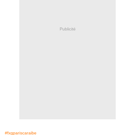
Publicité
#fxgpariscaraibe