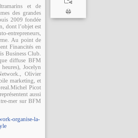
tramarins et de
ammes des grandes
epuis 2009 fondée
, dont l’objet est
to-entrepreneurs,
orme. Au point de
ent Financités en
ris Business Club.
 que diffuse BFM
 heures), Jocelyn
etwork., Olivier
le marketing, et
real.Michel Picot
représentent aussi
outre-mer sur BFM
ork-organise-la-
yle