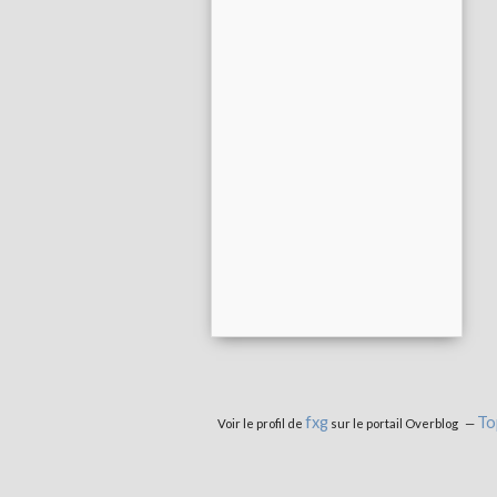
fxg
To
Voir le profil de
sur le portail Overblog