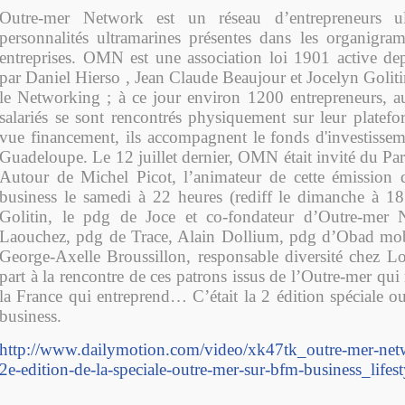
Outre-mer Network est un réseau d’entrepreneurs ul
personnalités ultramarines présentes dans les organigr
entreprises. OMN est une association loi 1901 active d
par Daniel Hierso , Jean Claude Beaujour et Jocelyn Golitin
le Networking ; à ce jour environ 1200 entrepreneurs, au
salariés se sont rencontrés physiquement sur leur platef
vue financement, ils accompagnent le fonds d'investissem
Guadeloupe. Le 12 juillet dernier, OMN était invité du Pa
Autour de Michel Picot, l’animateur de cette émission
business le samedi à 22 heures (rediff le dimanche à 18
Golitin, le pdg de Joce et co-fondateur d’Outre-mer N
Laouchez, pdg de Trace, Alain Dollium, pdg d’Obad mobi
George-Axelle Broussillon, responsable diversité chez Lo
part à la rencontre de ces patrons issus de l’Outre-mer qui 
la France qui entreprend… C’était la 2 édition spéciale 
business.
http://www.dailymotion.com/video/xk47tk_outre-mer-netw
2e-edition-de-la-speciale-outre-mer-sur-bfm-business_lifest