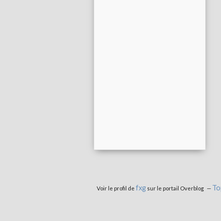
fxg
To
Voir le profil de
sur le portail Overblog