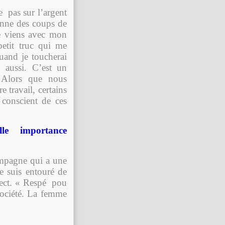
e pas sur l’argent
onne des coups de
Je viens avec mon
petit truc qui me
quand je toucherai
aussi. C’est un
 Alors que nous
travail, certains
conscient de ces
lle importance
mpagne qui a une
e suis entouré de
pect. « Respé pou
ociété. La femme