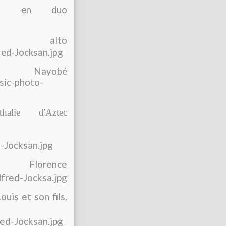
man en duo
o alto
ayobé
alie d'Aztec
rence
uis et son fils,