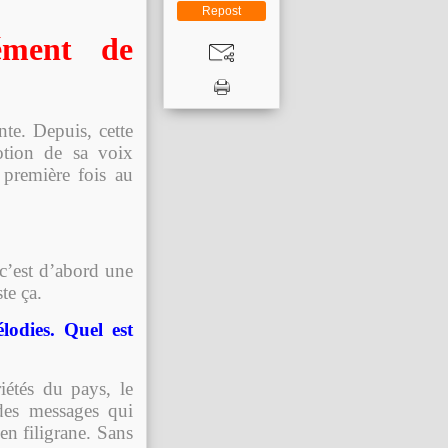
Repost
ément de
te. Depuis, cette
otion de sa voix
 première fois au
n c’est d’abord une
te ça.
odies. Quel est
iétés du pays, le
 des messages qui
en filigrane. Sans