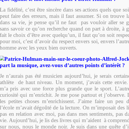
La fidélité, c’est être sincère dans ses actions quels que s
peut faire des erreurs, mais il faut assumer. Si on trouve
dans sa vie, je pense qu’il ne faut pas vouloir aller se 
sans savoir ce qu’on recherche quand on part à droite, à
fait le choix d’être avec quelqu’un, il faut qu’on soit respe
pour moi, c’est d’avoir du respect envers soi, envers l’autr
homme avec les yeux bien ouverts.
part la musique, avez-vous d’autres points d’intérêt ?
Je n’aurais pas été musicien aujourd’hui, je serais certa
athlète de haut niveau. Un moment, j’avais cette envie
m’a pris avec une force plus grande que le sport. L’autr
curiosité qui m’enrichit. Je me pose partout et j’observe. 
les petites choses m’enrichissent. J’aime faire un peu d
l’école m’avait dégoûté de la lecture. On m’imposait des li
pas en relation avec moi, pas dans mes sentiments, pas d
vie. Aujourd’hui, je lis des livres qui m’aident à comprend
sur nous, nous le monde noir. Je suis dans une quête d’id