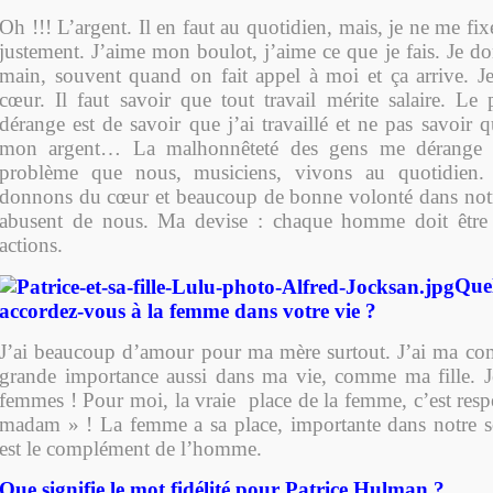
Oh !!! L’argent. Il en faut au quotidien, mais, je ne me fix
justement. J’aime mon boulot, j’aime ce que je fais. Je d
main, souvent quand on fait appel à moi et ça arrive. 
cœur. Il faut savoir que tout travail mérite salaire. Le 
dérange est de savoir que j’ai travaillé et ne pas savoir 
mon argent… La malhonnêteté des gens me dérange 
problème que nous, musiciens, vivons au quotidien.
donnons du cœur et beaucoup de bonne volonté dans notre 
abusent de nous. Ma devise : chaque homme doit être 
actions.
Que
accordez-vous à la femme dans votre vie ?
J’ai beaucoup d’amour pour ma mère surtout. J’ai ma co
grande importance aussi dans ma vie, comme ma fille. J
femmes ! Pour moi, la vraie place de la femme, c’est res
madam » ! La femme a sa place, importante dans notre s
est le complément de l’homme.
Que signifie le mot fidélité pour Patrice Hulman ?