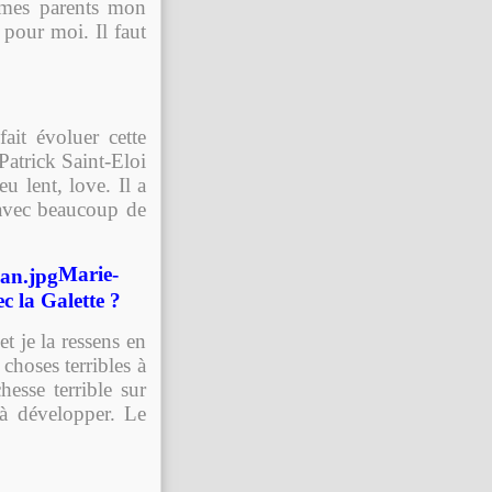
e mes parents mon
 pour moi. Il faut
ait évoluer cette
atrick Saint-Eloi
u lent, love. Il a
 avec beaucoup de
Marie-
c la Galette ?
t je la ressens en
 choses terribles à
esse terrible sur
 à développer. Le