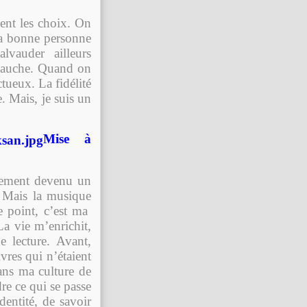
oient les choix. On
 la bonne personne
galvauder ailleurs
 gauche. Quand on
ctueux. La fidélité
e. Mais, je suis un
Mise à
inement devenu un
. Mais la musique
e point, c’est ma
La vie m’enrichit,
e lecture. Avant,
vres qui n’étaient
ans ma culture de
re ce qui se passe
entité, de savoir