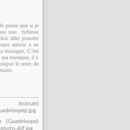
 Je pense que si je
vons une richesse
loir aller prendre
sans arriver à en
ma musique. C’est
t ma musique, il y
musique le nom de
tains.
Jocksan)
e (Guadeloupe)