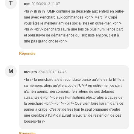
T
tom
01/03/2013 11:07
<br /> ih ih ih l'UMP continue sa descente aux enfers en outre-
mer avec Penchard aux commandes.<br /> Merci M.Copé
vous êtes le meilleur ami des socialistes en outre-mer. <br />
<br /> <br /> penchard saura une fois de plus humilier ce parti
et poursuivre de démanteler ce qui subsiste encore, c'est à
dire pas grand chose<br />
Répondre
M
mousto
27/02/2013 14:45
<br /> la penchard a été reconduite parce qu'elle est la fillille à
sa mèmère; alors qu'elle a coulé l'UMP en outre-mer. ce parti
n'a rien appris, rien compris, rien retenu de ses défaires
cuisantes et<br /> de ses humiliations électorales à cause de
la penchard.<br /> <br /> <br /> Que vient faire karam dans ce
panier à crabe. C'est et de très loin le seul originaire d'outre
mer crédible à l'UMP, il aurait mieux fait de rester loin de ces
loosers<br />
Répondre