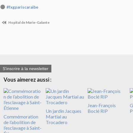
#fxgpariscaraibe
Hopital de Marie-Galante
S'inscrire à la newsletter
Vous aimerez aussi :
Jean-François
G
Un jardin Jacques
Boclé RIP
P
Commémoration
Martial au
de l’abolition de
Trocadero
l’esclavage à Saint-