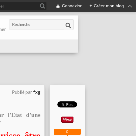
Connexion
+
Créer mon blog
-mer
Publié par
fxg
ar l’Etat d’une
r
0
uisse être