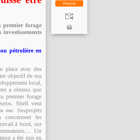
Repost
n premier forage
s investissements
on pétrolière en
n place avec des
ier objectif de ma
veloppement local,
ment a obtenu que
du premier forage
uros. Shell veut
projets
a mer. Des
ls concernent les
ravail à bord, sur
nsommateurs… Un
ation a été mis en