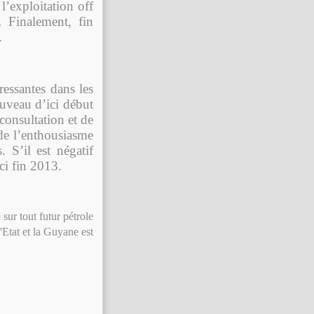
l’exploitation off
… Finalement, fin
.
ressantes dans les
uveau d’ici début
onsultation et de
 de l’enthousiasme
. S’il est négatif
ci fin 2013.
 sur tout futur pétrole
'Etat et la Guyane est