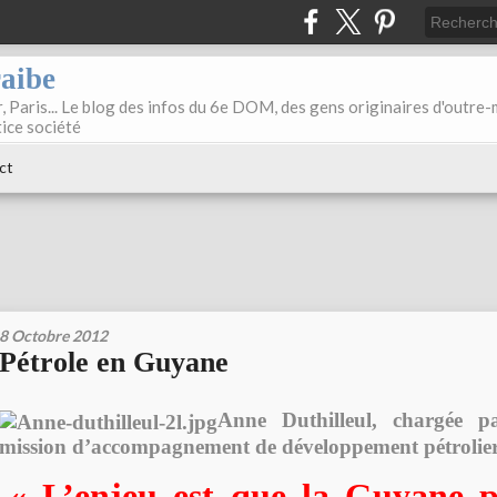
raibe
, Paris... Le blog des infos du 6e DOM, des gens originaires d'outre
tice société
ct
8 Octobre 2012
Pétrole en Guyane
Anne Duthilleul
, chargée p
mission d’accompagnement de développement pétrolie
« L’enjeu est que la Guyane p