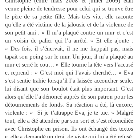
Christophe (entre mars 2008 et juillet 2009) était
venue pleine de tendresse pour celui qui se trouve être
le père de sa petite fille. Mais très vite, elle raconte
qu’elle a été victime de la jalousie et de la violence de
son petit ami : « Il m’a plaqué contre un mur et c’est
un voisin de palier qui l’a arrêté. » Et elle ajoute :
« Des fois, il s’énervait, il ne me frappait pas, mais
tapait son poing sur le mur. Un jour, il m’a plaqué au
mur et serré le cou… » Elle tourne la tête vers l’accusé
et reprend : « C’est moi qui l’avais cherché… » Eva
s’est sentie trahie lorsqu’il l’a laissée accoucher seule,
lui disant que son boulot était plus important. C’est
alors qu’elle l’a dénoncé auprès de son patron pour les
détournements de fonds. Sa réaction a été, là encore,
violente : « Si je t’attrappe Eva, je te tue. » Malgré
tout, elle a été attendrie par son sort et s’est réconciliée
avec Christophe en prison. Ils ont échangé des textos
et elle a demandé un droit de visite qui lui a été refusé.