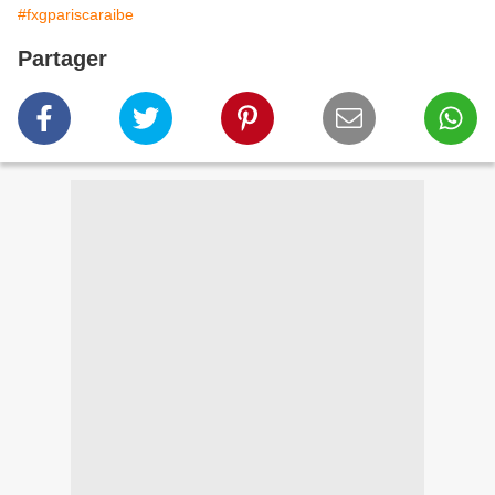
#fxgpariscaraibe
Partager