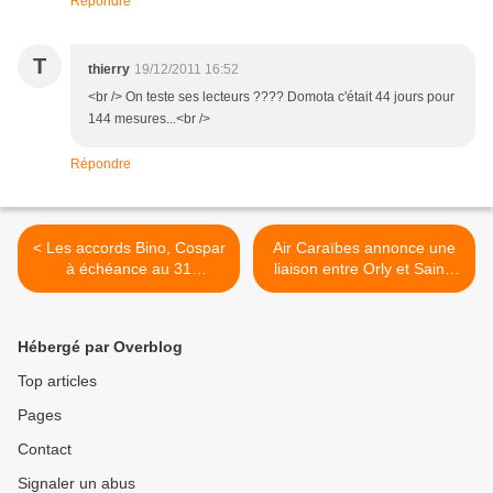
Répondre
T
thierry
19/12/2011 16:52
<br /> On teste ses lecteurs ???? Domota c'était 44 jours pour
144 mesures...<br />
Répondre
< Les accords Bino, Cospar
Air Caraïbes annonce une
à échéance au 31
liaison entre Orly et Saint-
décembre
Domingue >
Hébergé par Overblog
Top articles
Pages
Contact
Signaler un abus