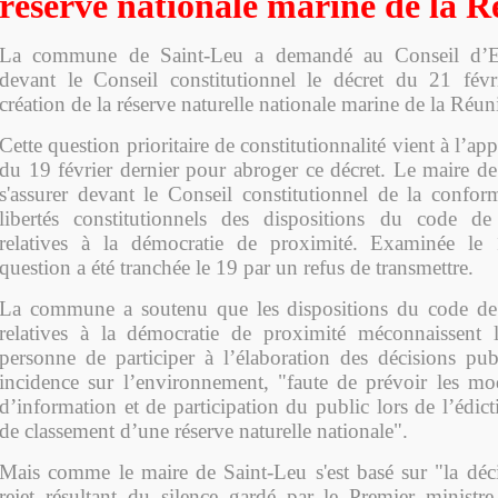
réserve nationale marine de la 
La commune de Saint-Leu a demandé au Conseil d’Et
devant le Conseil constitutionnel le décret du 21 févr
création de la réserve naturelle nationale marine de la Réun
Cette question prioritaire de constitutionnalité vient à l’a
du 19 février dernier pour abroger ce décret. Le maire de
s'assurer devant le Conseil constitutionnel de la conform
libertés constitutionnels des dispositions du code de
relatives à la démocratie de proximité. Examinée le
question a été tranchée le 19 par un refus de transmettre.
La commune a soutenu que les dispositions du code de
relatives à la démocratie de proximité méconnaissent l
personne de participer à l’élaboration des décisions pu
incidence sur l’environnement, "faute de prévoir les moda
d’information et de participation du public lors de l’édi
de classement d’une réserve naturelle nationale".
Mais comme le maire de Saint-Leu s'est basé sur "la déci
rejet résultant du silence gardé par le Premier minist