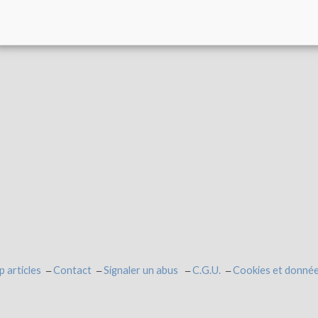
p articles
Contact
Signaler un abus
C.G.U.
Cookies et donnée