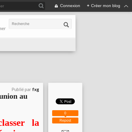
Connexion
+
Créer mon blog
-mer
Publié par
fxg
éunion au
0
lasser la
Repost