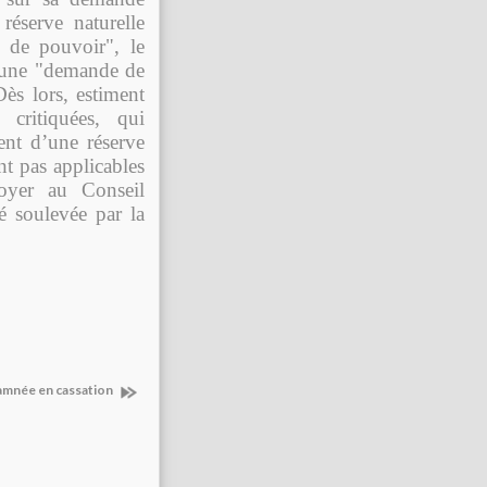
réserve naturelle
 de pouvoir", le
e une "demande de
Dès lors, estiment
s critiquées, qui
ent d’une réserve
nt pas applicables
voyer au Conseil
té soulevée par la
amnée en cassation