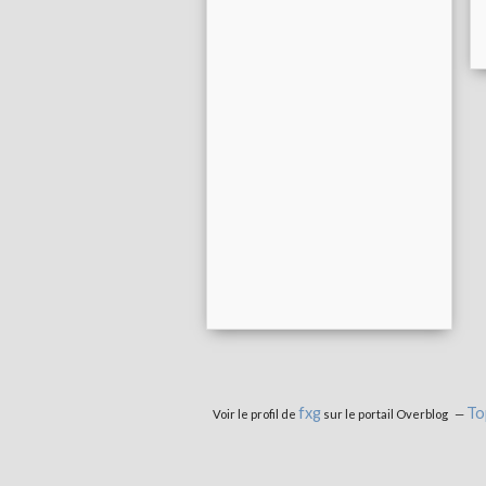
fxg
To
Voir le profil de
sur le portail Overblog