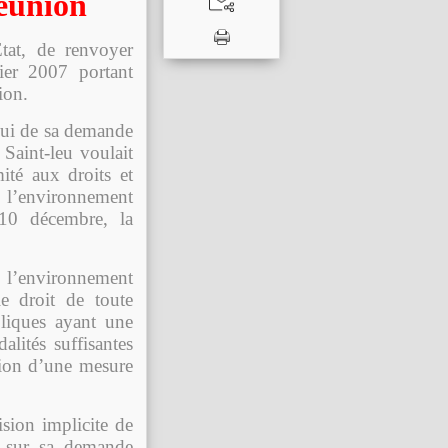
Réunion
at, de renvoyer
ier 2007 portant
ion.
ppui de sa demande
 Saint-leu voulait
ité aux droits et
 l’environnement
 10 décembre, la
 l’environnement
e droit de toute
bliques ayant une
lités suffisantes
ction d’une mesure
sion implicite de
re sur sa demande