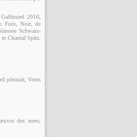
 Gallimard 2010,
in Foix, Noir, de
Simone Schwarz-
, et Chantal Spitz,
il pleurait, Vents
’œuvre des mers,