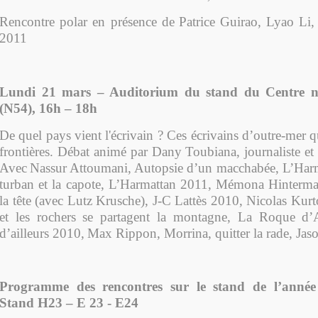
Rencontre polar en présence de
Patrice Guirao, Lyao Li,
2011
Lundi 21 mars –
Auditorium du stand du Centre na
(N54)
, 16h – 18h
De quel pays vient l'écrivain ? Ces écrivains d’outre-mer q
frontières. Débat animé par Dany Toubiana, journaliste et
Avec
Nassur Attoumani, Autopsie d’un macchabée, L’Har
turban et la capote, L’Harmattan 2011, Mémona Hinterman
la tête (avec Lutz Krusche), J-C Lattès 2010, Nicolas Kurt
et les rochers se partagent la montagne, La Roque d’
d’ailleurs 2010,
Max Rippon, Morrina, quitter la rade, Jas
Programme des rencontres sur le stand de l’année
S
tand H23 – E 23 - E24