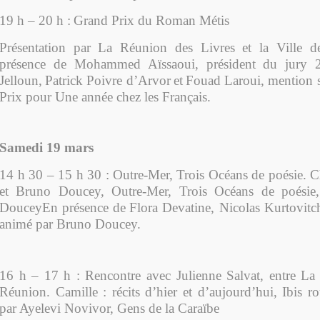
19 h – 20 h :
Grand Prix du Roman Métis
Présentation par
La Réunion des Livres et la Ville d
présence de Mohammed Aïssaoui, président du jury 
Jelloun
,
Patrick Poivre d’Arvor
et
Fouad Laroui, mention 
Prix pour Une année chez les Français.
Samedi 19 mars
14 h 30 – 15 h 30 :
Outre-Mer, Trois Océans de poésie. Ch
et Bruno Doucey, Outre-Mer, Trois Océans de poésie
DouceyEn présence de
Flora Devatine, Nicolas Kurtovitch
a
nimé par Bruno Doucey
.
16 h – 17 h : Rencontre avec Julienne Salvat, entre La
Réunion. Camille : récits d’hier et d’aujourd’hui, Ibis 
par
Ayelevi Novivor, Gens de la Caraïbe