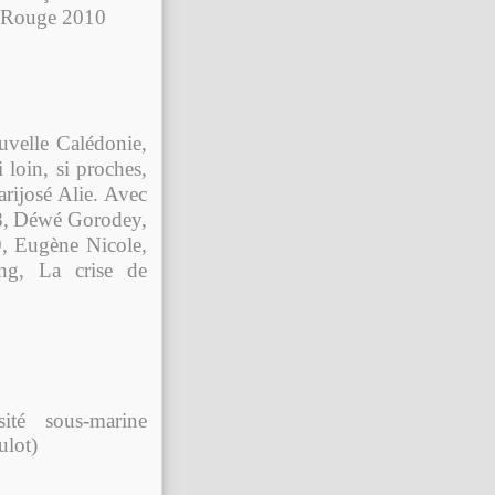
is Rouge 2010
uvelle Calédonie,
 loin, si proches,
ijosé Alie.
Avec
,
Déwé Gorodey,
9
,
Eugène Nicole,
ng, La crise de
ité sous-marine
ulot)