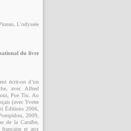
Pineau, L’odyssée
ational du livre
nt écrit-on d’un
he,
avec Alfred
oui,
Pue Tiu. Au
nçais (avec Yvette
i Éditions 2006,
 Pompidou, 2009
,
ue de la Caraïbe,
 française et aux