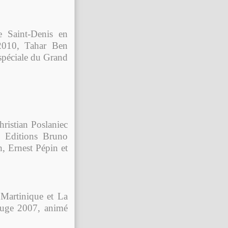
e Saint-Denis en
2010
,
Tahar Ben
spéciale du Grand
ristian Poslaniec
, Editions Bruno
, Ernest Pépin et
 Martinique et La
rouge 2007, animé