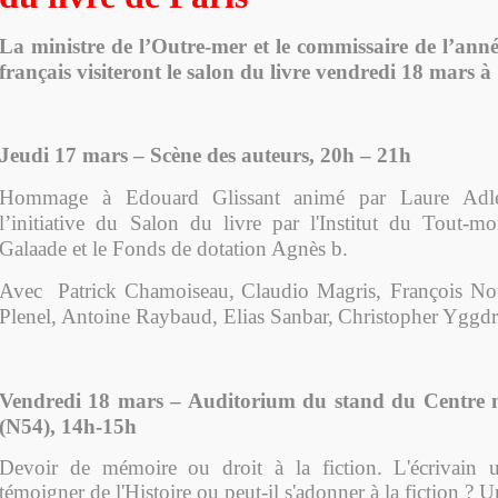
La ministre de l’Outre-mer et le commissaire de l’ann
français visiteront le salon du livre vendredi 18 mars à
Jeudi 17 mars – Scène des auteurs, 20h – 21h
Hommage à Edouard Glissant
animé par Laure Adle
l’initiative du Salon du livre
par l'Institut du Tout-mo
Galaade et le Fonds de dotation Agnès b.
A
vec
Patrick Chamoiseau
,
Claudio Magris, François N
Plenel, Antoine Raybaud, Elias Sanbar,
Christopher Yggdr
Vendredi 18 mars –
Auditorium du stand du Centre n
(N54)
, 14h-15h
Devoir de mémoire ou droit à la fiction. L'écrivain ul
témoigner de l'Histoire ou peut-il s'adonner à la fiction ? 