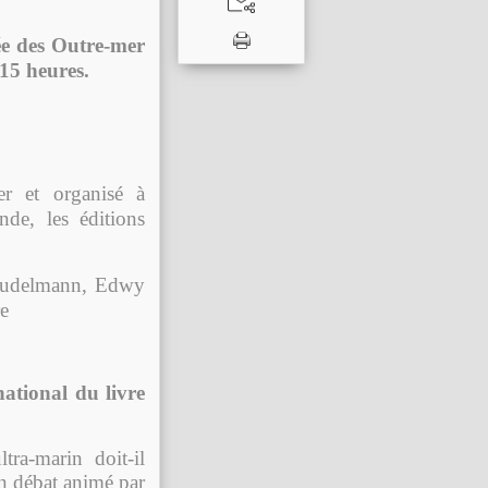
ée des Outre-mer
 15 heures.
r et organisé
à
nde, les éditions
oudelmann, Edwy
e
ational du livre
tra-marin doit-il
Un débat animé par