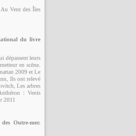
 Au Vent des Îles
tional du livre
ui dépassent leurs
 metteur en scène.
mattan 2009 et Le
n, Ils ont relevé
ovitch, Les arbres
Anthéron : Vents
or 2011
 des Outre-mer.