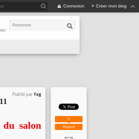
Connexion
+
Créer mon blog
-mer
Publié par
fxg
011
0
 du salon
Repost