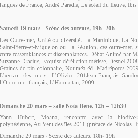
langues de France
, André Paradis, Le soleil du fleuve, Ib
Samedi 19 mars - Scène des auteurs, 19h- 20h
Les Outre-mer, Unité ou diversité. La Martinique, La No
Saint-Pierre-et-Miquelon ou La Réunion, ces outre-mer, si
entre ressemblances et dissemblances. Débat
Animé par Mar
Suzanne Dracius,
Exquise déréliction métisse
, Desnel 2008
Graines de pin colonnaire, Nouméa éd. Madrépores 200
L’œuvre des mers, L’Olivier 201
Jean-François Samlo
l’Outre-mer français, L’Harmattan, 2009.
Dimanche 20 mars – salle Nota Bene, 12h – 12h30
Yann Hubert, Moana, rencontre avec la biodivers
polynésienne, Au Vent des îles 2011 (préface de Nicolas H
Dimanche 20 mars -
Scène des auteurs, 18h- 19h