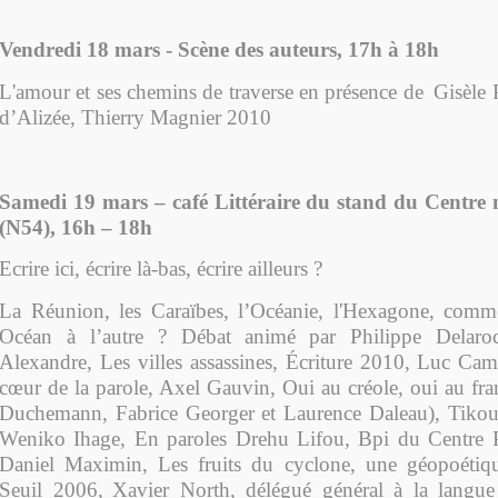
Vendredi 18 mars - Scène des auteurs, 17h à 18h
L'amour et ses chemins de traverse en présence de
Gisèle 
d’Alizée, Thierry Magnier 2010
Samedi 19 mars – café Littéraire
du stand du Centre n
(N54)
, 16h – 18h
Ecrire ici, écrire là-bas, écrire ailleurs ?
La Réunion, les Caraïbes, l’Océanie, l'Hexagone, comme
Océan à l’autre ? Débat
animé par Philippe Delaroc
Alexandre, Les villes assassines, Écriture 2010,
Luc Cam
cœur de la parole,
Axel Gauvin, Oui au créole, oui au fra
Duchemann, Fabrice Georger et Laurence Daleau), Tikout
Weniko Ihage, En paroles Drehu Lifou, Bpi du Centre
Daniel Maximin
, Les fruits du cyclone, une géopoétiq
Seuil 2006
,
Xavier North, délégué général à la langue