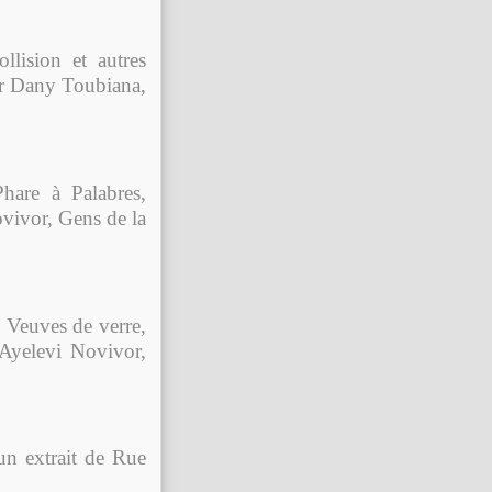
ollision et autres
r Dany Toubiana,
are à Palabres,
vivor, Gens de la
 Veuves de verre,
Ayelevi Novivor,
n extrait de Rue