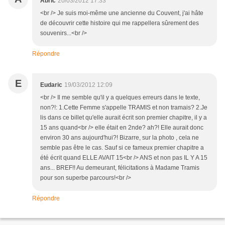
Abric
20/03/2012 17:33
<br /> Je suis moi-même une ancienne du Couvent, j'ai hâte
de découvrir cette histoire qui me rappellera sûrement des
souvenirs...<br />
Répondre
E
Eudaric
19/03/2012 12:09
<br /> Il me semble qu'il y a quelques erreurs dans le texte,
non?!: 1.Cette Femme s'appelle TRAMIS et non tramais? 2.Je
lis dans ce billet qu'elle aurait écrit son premier chapitre, il y a
15 ans quand<br /> elle était en 2nde? ah?! Elle aurait donc
environ 30 ans aujourd'hui?! Bizarre, sur la photo , cela ne
semble pas être le cas. Sauf si ce fameux premier chapitre a
été écrit quand ELLE AVAIT 15<br /> ANS et non pas IL Y A 15
ans... BREF!! Au demeurant, félicitations à Madame Tramis
pour son superbe parcours!<br />
Répondre